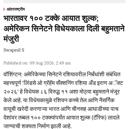
आंतरराष्ट्रीय
भारतावर १०० टक्के आयात शुल्क;
अमेरिकन सिनेटने विधेयकाला दिली बहुमताने
मंजुरी
Swapnil S
Published on
:
09 Aug 2026, 2:49 am
वॉशिंग्टन: अमेरिकेच्या सिनेटने रशियावरील निर्बंधांशी संबंधित
महत्त्वपूर्ण 'लिंडसे ओ ग्रॅहॅम सँक्शनिंग रशिया अँड इराण अॅक्ट
२०२६' हे विधेयक ८६ विरुद्ध ११ अशा मोठ्या बहुमताने मंजूर
केले आहे. या विधेयकामुळे रशियन कच्चे तेल आणि नैसर्गिक
वायूची खरेदी करणाऱ्या भारत आणि चीनसह आघाडीच्या पाच
देशांवर तब्बल १०० टक्क्यांपर्यंत आयात शुल्क (टॅरिफ) लादले
जाण्याची शक्यता निर्माण झाली आहे.