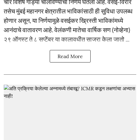
चार विशेष गाड्या चालविण्याचा निर्णय घेतला आहे. वसई-विरार
तसेच मुंबई महानगर क्षेत्रातील भाविकांसाठी ही सुविधा उपलब्ध
होणार असून, या निर्णयामुळे वसईकर ख्रिस्ती भाविकांमध्ये
आनंदाचे वातावरण आहे. वेलंकणी मातेचा वार्षिक सण (नोव्हेना)
२९ ऑगस्ट ते ८ सप्टेंबर या कालावधीत साजरा केला जातो ...
Read More