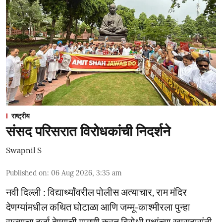
राष्ट्रीय
संसद परिसरात विरोधकांची निदर्शने
Swapnil S
Published on
:
06 Aug 2026, 3:35 am
नवी दिल्ली : विद्यार्थ्यांवरील पोलीस अत्याचार, राम मंदिर
देणग्यांमधील कथित घोटाळा आणि जम्मू-काश्मीरला पुन्हा
राज्याचा दर्जा देण्याची मागणी करत विरोधी पक्षांच्या खासदारांनी