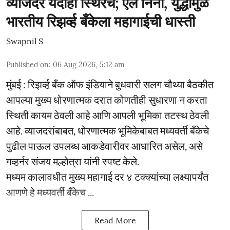
व्याजदर यंदाही स्थिरच; एल निनो, युद्धामुळे
भारतीय रिझर्व्ह बँकेला महागाईची धास्ती
Swapnil S
Published on
:
06 Aug 2026, 5:12 am
मुंबई : रिझर्व्ह बँक ऑफ इंडियाने बुधवारी सलग चौथ्या बैठकीत
आपल्या मुख्य धोरणात्मक दरात कोणतीही सुधारणा न करता
स्थिती कायम ठेवली आहे आणि आपली भूमिका तटस्थ ठेवली
आहे. व्याजदरांबाबत, धोरणात्मक भूमिकेबाबत मध्यवर्ती बँकेचे
पुढील पाऊल उपलब्ध आकडेवारीवर आधारित असेल, असे
गव्हर्नर संजय मल्होत्रा यांनी स्पष्ट केले.
मध्यम कालावधीत मुख्य महागाई दर ४ टक्क्यांच्या लक्ष्यापर्यंत
आणणे हे मध्यवर्ती बँकेच ...
Read More