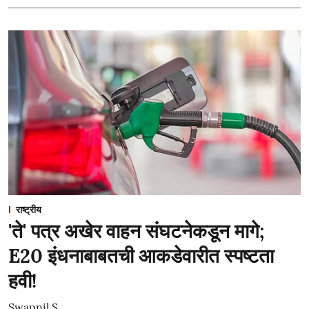
राष्ट्रीय
'ते' पत्र अखेर वाहन संघटनेकडून मागे;
E20 इंधनाबाबतची आकडेवारीत स्पष्टता
हवी!
Swapnil S