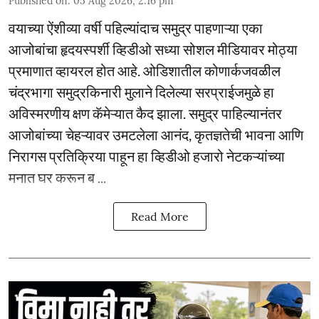
Published on
:
05 Aug 2026, 2:16 pm
वयाच्या ऐंशीव्या वर्षी पहिल्यांदाच समुद्र पाहणाऱ्या एका
आजोबांचा हृदयस्पर्शी व्हिडीओ सध्या सोशल मीडियावर मोठ्या
प्रमाणात व्हायरल होत आहे. ओडिशातील कोणार्कजवळील
चंद्रभागा समुद्रकिनारी मुलाने दिलेल्या सरप्राईजमुळे हा
अविस्मरणीय क्षण कॅमेऱ्यात कैद झाला. समुद्र पाहिल्यानंतर
आजोबांच्या चेहऱ्यावर उमटलेला आनंद, कृतज्ञतेची भावना आणि
निरागस प्रतिक्रिया पाहून हा व्हिडीओ हजारो नेटकऱ्यांच्या
मनात घर करून ब ...
Read More