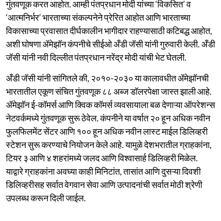
गुंतवणूक करत आहोत. आम्ही पंतप्रधान मोदी यांच्या ‘विकसित’ व
‘आत्मनिर्भर’ भारताच्या संकल्पनेने प्रेरित आहोत आणि भारताच्या
विकासाच्या प्रवासात दीर्घकालीन भागीदार राहण्यासाठी कटिबद्ध आहोत,
अशी घोषणा ॲमेझॉन कंपनीचे सीईओ अँडी जॅसी यांनी गुरुवारी केली. अँडी
जॅसी यांनी नवी दिल्लीत पंतप्रधान नरेंद्र मोदी यांची भेट घेतली.
अँडी जॅसी यांनी सांगितले की, २०१०-२०३० या कालावधीत ॲमेझॉनची
भारतातील एकूण संचित गुंतवणूक ८८ अब्ज डॉलरपेक्षा जास्त झाली आहे.
ॲमेझॉन ई-कॉमर्स आणि क्विक कॉमर्स व्यवसायाला बळ देणाऱ्या ऑपरेशन्स
नेटवर्कमध्ये गुंतवणूक सुरू ठेवेल. कंपनीने या वर्षात २० हून अधिक नवीन
फुलफिलमेंट सेंटर आणि १०० हून अधिक नवीन लास्ट माईल डिलिव्हरी
स्टेशन सुरू करण्याचे नियोजन केले आहे. यामुळे देशभरातील ग्राहकांना,
टियर ३ आणि ४ शहरांमध्ये जलद आणि विश्वासार्ह डिलिव्हरी मिळेल.
याद्वारे ग्राहकांना अवघ्या काही मिनिटांत, तासांत आणि दुसऱ्या दिवशी
डिलिव्हरीसह सर्वात वेगवान सेवा आणि उत्पादनांची सर्वात मोठी श्रेणी
उपलब्ध करून दिली जाईल.