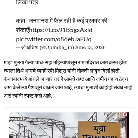
लिखा पत्र
कहा- जनमानस में फैल रही हैं कई प्रकार की
शंकाएँ
https://t.co/J1B5gxAxId
pic.twitter.com/o86ebJaFUq
— ऑपइंडिया (@OpIndia_in)
June 13, 2026
माझा मुलगा गेल्या पाच-सहा महिन्यांपासून राम मंदिरात काम करत होता.
त्याला तिथे आमचे व्याही रवी मिश्रा यांनी नोकरी लावून दिली होती.
फैजाबादमध्ये बांधले जाणारे घर हे आमचे कष्ट आणि जमीन गहाण ठेवून
जमा केलेल्या पैशांतून बांधले जात आहे, त्याचा मुलाशी काहीही संबंध नाही,
असे त्यांनी स्पष्ट केले आहे.