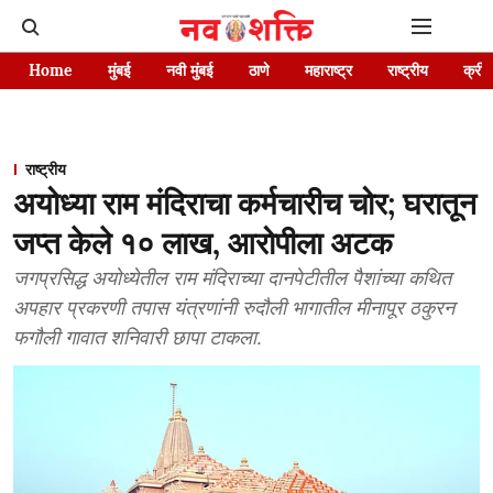
Home
मुंबई
नवी मुंबई
ठाणे
महाराष्ट्र
राष्ट्रीय
क्रीड
राष्ट्रीय
अयोध्या राम मंदिराचा कर्मचारीच चोर; घरातून
जप्त केले १० लाख, आरोपीला अटक
जगप्रसिद्ध अयोध्येतील राम मंदिराच्या दानपेटीतील पैशांच्या कथित
अपहार प्रकरणी तपास यंत्रणांनी रुदौली भागातील मीनापूर ठकुरन
फगौली गावात शनिवारी छापा टाकला.