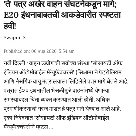
'ते' पत्र अखेर वाहन संघटनेकडून मागे;
E20 इंधनाबाबतची आकडेवारीत स्पष्टता
हवी!
Swapnil S
Published on
:
06 Aug 2026, 5:54 am
नवी दिल्ली : वाहन उद्योगाची सर्वोच्च संस्था 'सोसायटी ऑफ
इंडियन ऑटोमोबाईल मॅन्युफॅक्चरर्स' (सिआम) ने पेट्रोलियम
आणि नैसर्गिक वायू मंत्रालयाला लिहिलेले पत्र मागे घेतले आहे.
पत्रात ई२० इंधनातील भेसळीमुळे वाहनांमध्ये येणाऱ्या
समस्यांबद्दल चिंता व्यक्त करण्यात आली होती. अधिक
प्रमाणीकरणाची गरज मांडत हे पत्र मागे घेण्यात आले आहे.
एका निवेदनात 'सोसायटी ऑफ इंडियन ऑटोमोबाईल
मॅन्युफॅक्चरर्स'ने म्हटल ...