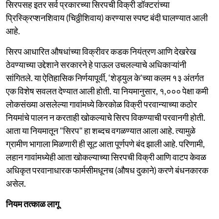
सिरपसह इतर सर्व प्रकारच्या सिरपची विक्री डॉक्टरांच्या
प्रिस्क्रिप्शनशिवाय (चिठ्ठीशिवाय) करण्यास स्पष्ट बंदी घालण्यात आली
आहे.
सिरप आधारित औषधांच्या विक्रीवर कडक नियंत्रण आणि देखरेख
ठेवण्याच्या उद्देशाने सरकारने हे पाऊल उचलल्याचे अधिकाऱ्यांनी
सांगितले. या ऐतिहासिक निर्णयापूर्वी, ‘शेड्युल के’च्या कलम १३ अंतर्गत
एक विशेष सवलत देण्यात आली होती. या नियमानुसार, १,००० पेक्षा कमी
लोकसंख्या असलेल्या गावांमध्ये किरकोळ विक्री परवान्याच्या कठोर
नियमांचे पालन न करताही खोकल्याचे सिरप विकण्याची परवानगी होती.
आता या नियमातून "सिरप" हा शब्दच वगळण्यात आला आहे. त्यामुळे
ग्रामीण भागाला मिळणारी ही सूट आता पूर्णपणे बंद झाली आहे. परिणामी,
लहान गावांमध्येही आता खोकल्याच्या सिरपची विक्री आणि वाटप केवळ
अधिकृत परवानाधारक फार्मसीमधूनच (औषध दुकाने) करणे बंधनकारक
असेल.
नियम तत्काळ लागू