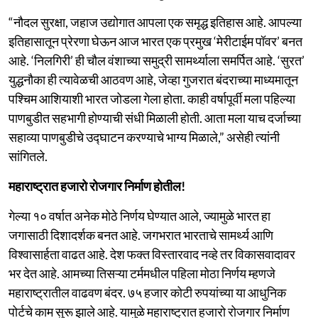
“नौदल सुरक्षा, जहाज उद्योगात आपला एक समृद्ध इतिहास आहे. आपल्या
इतिहासातून प्रेरणा घेऊन आज भारत एक प्रमुख ‘मेरीटाईम पॉवर’ बनत
आहे. ‘निलगिरी’ ही चौल वंशाच्या समुद्री सामर्थ्याला समर्पित आहे. ‘सुरत’
युद्धनौका ही त्यावेळची आठवण आहे, जेव्हा गुजरात बंदराच्या माध्यमातून
पश्चिम आशियाशी भारत जोडला गेला होता. काही वर्षापूर्वी मला पहिल्या
पाणबुडीत सहभागी होण्याची संधी मिळाली होती. आता मला याच दर्जाच्या
सहाव्या पाणबुडीचे उद्घाटन करण्याचे भाग्य मिळाले,” असेही त्यांनी
सांगितले.
महाराष्ट्रात हजारो रोजगार निर्माण होतील!
गेल्या १० वर्षात अनेक मोठे निर्णय घेण्यात आले, ज्यामुळे भारत हा
जगासाठी दिशादर्शक बनत आहे. जगभरात भारताचे सामर्थ्य आणि
विश्वासार्हता वाढत आहे. देश फक्त विस्तारवाद नव्हे तर विकासवादावर
भर देत आहे. आमच्या तिसऱ्या टर्ममधील पहिला मोठा निर्णय म्हणजे
महाराष्ट्रातील वाढवण बंदर. ७५ हजार कोटी रुपयांच्या या आधुनिक
पोर्टचे काम सुरू झाले आहे. यामुळे महाराष्ट्रात हजारो रोजगार निर्माण