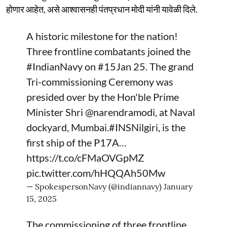
होणार आहेत, असे आश्वासनही पंतप्रधान मोदी यांनी यावेळी दिले.
A historic milestone for the nation!
Three frontline combatants joined the
#IndianNavy
on
#15Jan
25. The grand
Tri-commissioning Ceremony was
presided over by the Hon'ble Prime
Minister Shri
@narendramodi
, at Naval
dockyard, Mumbai.
#INSNilgiri
, is the
first ship of the P17A…
https://t.co/cFMaOVGpMZ
pic.twitter.com/hHQQAh50Mw
— SpokespersonNavy (@indiannavy)
January
15, 2025
The commissioning of three frontline