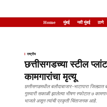
Home
मुंबई
नवी मुंबई
ठाणे
राष्ट्रीय
छत्तीसगडच्या स्टील प्लां
कामगारांचा मृत्यू
छत्तीसगडमधील बलौदाबाजार-भाटापारा जिल्ह्यात ब
गुरुवारी सकाळी झालेल्या भीषण स्फोटात ७ कामगारां
भाजले असून त्यांची प्रकृती चिंताजनक आहे.