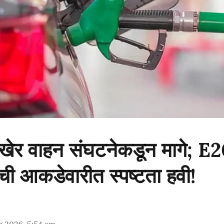
 अखेर वाहन संघटनेकडून मागे; E
ची आकडेवारीत स्पष्टता हवी!