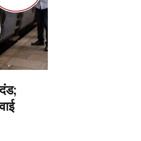
दंड;
वाई