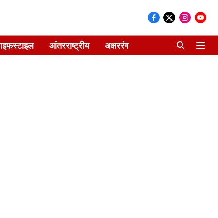
ाइफस्टाइल
आंतरराष्ट्रीय
अक्षररंग