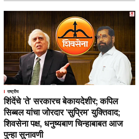
राष्ट्रीय
शिंदेंचे 'ते' सरकारच बेकायदेशीर; कपिल
सिब्बल यांचा जोरदार 'सुप्रिम' युक्तिवाद;
शिवसेना पक्ष, धनुष्यबाण चिन्हाबाबत आज
पुन्हा सुनावणी