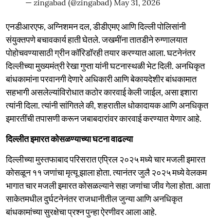
— zingabad (@zingabad)
May 31, 2026
एनडीआरएफ, अग्निशमन दल, डीडीएमए आणि दिल्ली पोलिसांनी
संयुक्तपणे बचावकार्य हाती घेतले. जखमींना तातडीने रुग्णालयात
पोहोचवण्यासाठी ग्रीन कॉरिडॉरही तयार करण्यात आला. घटनेनंतर
दिल्लीच्या मुख्यमंत्री रेखा गुप्ता यांनी घटनास्थळी भेट दिली. अनधिकृत
बांधकामांना परवानगी देणारे अधिकारी आणि बेकायदेशीर बांधकामात
सहभागी असलेल्यांविरोधात कठोर कारवाई केली जाईल, असा इशारा
त्यांनी दिला. त्यांनी सांगितले की, शहरातील धोकादायक आणि अनधिकृत
इमारतींची तपासणी करून जबाबदारांवर कारवाई करण्यात येणार आहे.
दिल्लीत इमारत कोसळण्याच्या घटना वाढल्या
दिल्लीच्या मुस्तफाबाद परिसरात एप्रिल २०२५ मध्ये चार मजली इमारत
कोसळून ११ जणांचा मृत्यू झाला होता. त्यानंतर जुलै २०२५ मध्ये वेलकम
भागात चार मजली इमारत कोसळल्याने सहा जणांचा जीव गेला होता. आता
साकेतमधील दुर्घटनेनंतर राजधानीतील जुन्या आणि अनधिकृत
बांधकामांच्या सुरक्षेचा प्रश्न पुन्हा ऐरणीवर आला आहे.