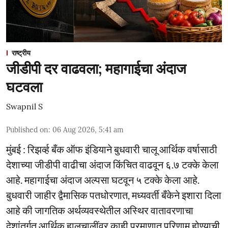
राष्ट्रीय
जीडीपी दर वाढवला; महागाईचा अंदाज
घटवला
Swapnil S
Published on
:
06 Aug 2026, 5:41 am
मुंबई : रिझर्व्ह बँक ऑफ इंडियाने बुधवारी चालू आर्थिक वर्षासाठी
देशाच्या जीडीपी वाढीचा अंदाज किंचित वाढवून ६.७ टक्के केला
आहे. महागाईचा अंदाज अल्पसा घटवून ५ टक्के केला आहे.
बुधवारी जाहीर द्वैमासिक पतधोरणात, मध्यवर्ती बँकेने इशारा दिला
आहे की जागतिक अर्थव्यवस्थेतील अस्थिर वातावरणाचा
देशांतर्गत आर्थिक हालचालींवर काही प्रमाणात परिणाम होण्याची