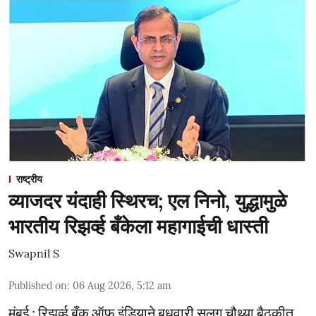
राष्ट्रीय
व्याजदर यंदाही स्थिरच; एल निनो, युद्धामुळे
भारतीय रिझर्व्ह बँकेला महागाईची धास्ती
Swapnil S
Published on
:
06 Aug 2026, 5:12 am
मुंबई : रिझर्व्ह बँक ऑफ इंडियाने बुधवारी सलग चौथ्या बैठकीत