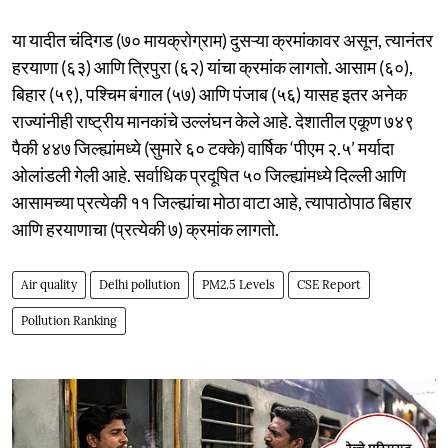
या यादीत चंदिगड (७० मायक्रोग्राम) दुसऱ्या क्रमांकावर असून, त्यानंतर
हरयाणा (६३) आणि त्रिपुरा (६२) यांचा क्रमांक लागतो. आसाम (६०),
बिहार (५९), पश्चिम बंगाल (५७) आणि पंजाब (५६) यासह इतर अनेक
राज्यांनीही राष्ट्रीय मानकांचे उल्लंघन केले आहे. देशातील एकूण ७४९
पैकी ४४७ जिल्ह्यांमध्ये (सुमारे ६० टक्के) वार्षिक ‘पीएम २.५’ मर्यादा
ओलांडली गेली आहे. सर्वाधिक प्रदूषित ५० जिल्ह्यांमध्ये दिल्ली आणि
आसामच्या प्रत्येकी ११ जिल्ह्यांचा मोठा वाटा आहे, त्यापाठोपाठ बिहार
आणि हरयाणाचा (प्रत्येकी ७) क्रमांक लागतो.
Air quality
Delhi pollution
PM2.5 Levels
CSE Report
Pollution Ranking