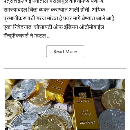
पत्रात ई२० इंधनातील भेसळीमुळे वाहनांमध्ये येणाऱ्या
समस्यांबद्दल चिंता व्यक्त करण्यात आली होती. अधिक
प्रमाणीकरणाची गरज मांडत हे पत्र मागे घेण्यात आले आहे.
एका निवेदनात 'सोसायटी ऑफ इंडियन ऑटोमोबाईल
मॅन्युफॅक्चरर्स'ने म्हटल ...
Read More