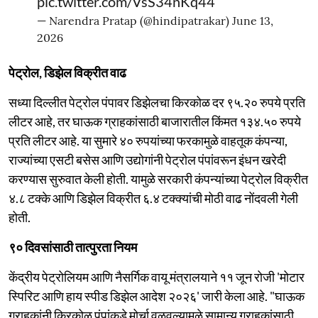
pic.twitter.com/VsS34nKq44
— Narendra Pratap (@hindipatrakar)
June 13,
2026
पेट्रोल, डिझेल विक्रीत वाढ
सध्या दिल्लीत पेट्रोल पंपावर डिझेलचा किरकोळ दर ९५.२० रुपये प्रति
लीटर आहे, तर घाऊक ग्राहकांसाठी बाजारातील किंमत १३४.५० रुपये
प्रति लीटर आहे. या सुमारे ४० रुपयांच्या फरकामुळे वाहतूक कंपन्या,
राज्यांच्या एसटी बसेस आणि उद्योगांनी पेट्रोल पंपांवरून इंधन खरेदी
करण्यास सुरुवात केली होती. यामुळे सरकारी कंपन्यांच्या पेट्रोल विक्रीत
४.८ टक्के आणि डिझेल विक्रीत ६.४ टक्क्यांची मोठी वाढ नोंदवली गेली
होती.
९० दिवसांसाठी तात्पुरता नियम
केंद्रीय पेट्रोलियम आणि नैसर्गिक वायू मंत्रालयाने ११ जून रोजी 'मोटार
स्पिरिट आणि हाय स्पीड डिझेल आदेश २०२६' जारी केला आहे. "घाऊक
ग्राहकांनी किरकोळ पंपांकडे मोर्चा वळवल्यामुळे सामान्य ग्राहकांसाठी