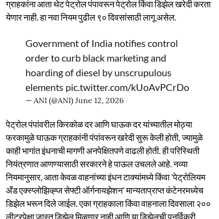
ग्राहकांना आता थेट पेट्रोल पंपावरून पेट्रोल किंवा डिझेल खरेदी करता
येणार नाही. हा नवा नियम पुढील ९० दिवसांसाठी लागू असेल.
Government of India notifies control
order to curb black marketing and
hoarding of diesel by unscrupulous
elements
pic.twitter.com/kUoAvPCrDo
— ANI (@ANI)
June 12, 2026
पेट्रोल पंपांवरील किरकोळ दर आणि घाऊक दर यांच्यातील मोठ्या
फरकामुळे घाऊक ग्राहकांनी पंपांवरून खरेदी सुरू केली होती, ज्यामुळे
काही भागांत इंधनाची मागणी अनपेक्षितपणे वाढली होती. ही परिस्थिती
नियंत्रणात आणण्यासाठी सरकारने हे पाऊल उचलले आहे. नव्या
नियमानुसार, आता केवळ वाहनांच्या इंधन टाक्यांमध्ये किंवा 'पेट्रोलियम
अँड एक्स्प्लोझिव्ह्ज सेफ्टी ऑर्गनायझेशन' मान्यताप्राप्त कंटेनरमध्येच
डिझेल भरून दिले जाईल. एका ग्राहकाला किंवा वाहनाला दिवसाला २००
लीटरपेक्षा जास्त डिझेल मिळणार नाही आणि या डिझेलची पुनर्विक्री