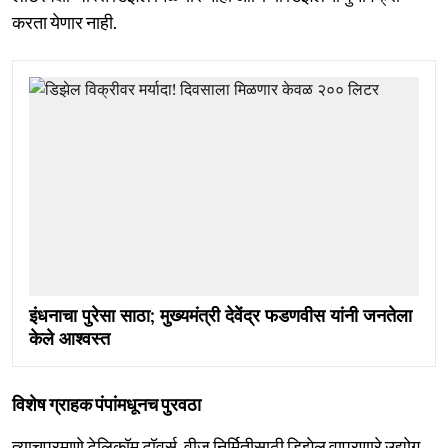
करता येणार नाही.
इंधनाचा पुरेसा साठा; मुख्यमंत्री देवेंद्र फडणवीस यांनी जनतेला
केले आश्वस्त
विशेष ग्राहक पंपांमधूनच पुरवठा
त्याचप्रमाणे टेलिकॉम टॉवर्स, वीज निर्मितीसाठी डिझेल वापरणारे उद्योग