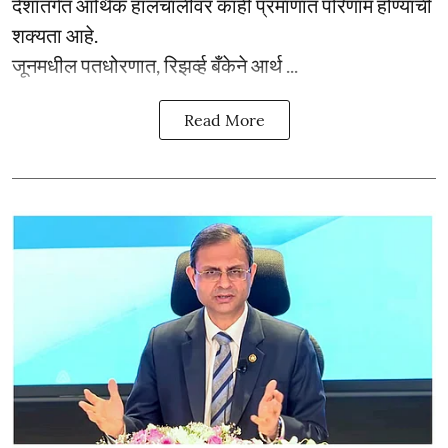
देशांतर्गत आर्थिक हालचालींवर काही प्रमाणात परिणाम होण्याची
शक्यता आहे.
जूनमधील पतधोरणात, रिझर्व्ह बँकेने आर्थ ...
Read More