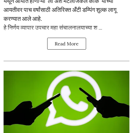
येथून आयात होणाऱ्या ‘लो ॲश मेटलर्जिकल कोक’ याच्या
आयतीवर पाच वर्षांसाठी अतिरिक्त अँटी डम्पिंग शुल्क लागू
करण्यात आले आहे.
हे निर्णय व्यापार उपचार महा संचालनालयाच्या श ...
Read More