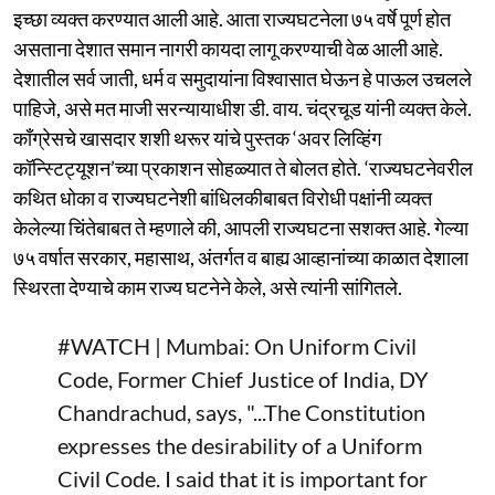
इच्छा व्यक्त करण्यात आली आहे. आता राज्यघटनेला ७५ वर्षे पूर्ण होत
असताना देशात समान नागरी कायदा लागू करण्याची वेळ आली आहे.
देशातील सर्व जाती, धर्म व समुदायांना विश्वासात घेऊन हे पाऊल उचलले
पाहिजे, असे मत माजी सरन्यायाधीश डी. वाय. चंद्रचूड यांनी व्यक्त केले.
काँग्रेसचे खासदार शशी थरूर यांचे पुस्तक ‘अवर लिव्हिंग
कॉन्स्टिट्यूशन’च्या प्रकाशन सोहळ्यात ते बोलत होते. ‘राज्यघटनेवरील
कथित धोका व राज्यघटनेशी बांधिलकीबाबत विरोधी पक्षांनी व्यक्त
केलेल्या चिंतेबाबत ते म्हणाले की, आपली राज्यघटना सशक्त आहे. गेल्या
७५ वर्षात सरकार, महासाथ, अंतर्गत व बाह्य आव्हानांच्या काळात देशाला
स्थिरता देण्याचे काम राज्य घटनेने केले, असे त्यांनी सांगितले.
#WATCH
| Mumbai: On Uniform Civil
Code, Former Chief Justice of India, DY
Chandrachud, says, "...The Constitution
expresses the desirability of a Uniform
Civil Code. I said that it is important for