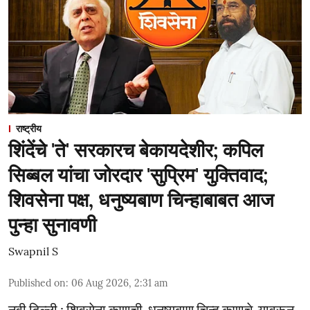
राष्ट्रीय
शिंदेंचे 'ते' सरकारच बेकायदेशीर; कपिल
सिब्बल यांचा जोरदार 'सुप्रिम' युक्तिवाद;
शिवसेना पक्ष, धनुष्यबाण चिन्हाबाबत आज
पुन्हा सुनावणी
Swapnil S
Published on
:
06 Aug 2026, 2:31 am
नवी दिल्ली : शिवसेना कुणाची, धनुष्यबाण चिन्ह कुणाचे, यावरून