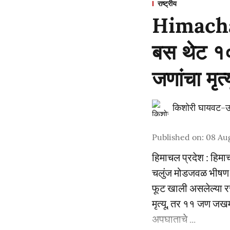
राष्ट्रीय
Himachal
बस थेट १
जणांचा मृ
किशोरी घायवट-उ
Published on
:
08 Aug
हिमाचल प्रदेश : हिमाच
चलुंज मोडजवळ भीषण अ
फूट खाली असलेल्या र
मृत्यू, तर ११ जण जख
अपघाताचे ...