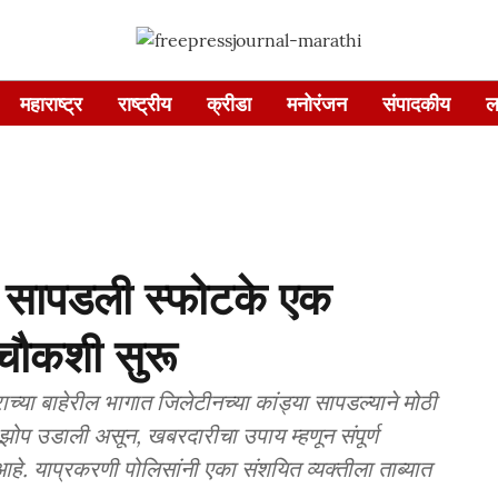
महाराष्ट्र
राष्ट्रीय
क्रीडा
मनोरंजन
संपादकीय
ल
ूर्वी सापडली स्फोटके एक
चौकशी सुरू
 शहराच्या बाहेरील भागात जिलेटीनच्या कांड्या सापडल्याने मोठी
 झोप उडाली असून, खबरदारीचा उपाय म्हणून संपूर्ण
े. याप्रकरणी पोलिसांनी एका संशयित व्यक्तीला ताब्यात