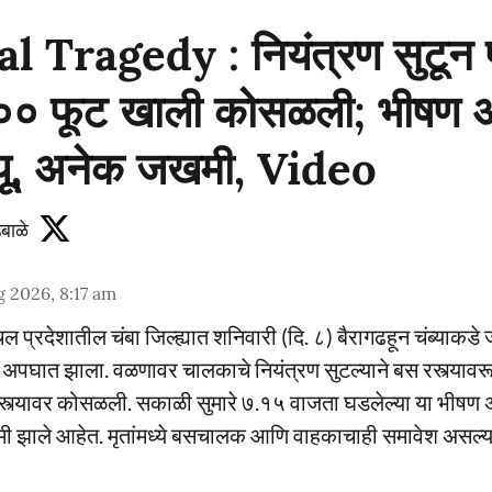
 Tragedy : नियंत्रण सुटून प
०० फूट खाली कोसळली; भीषण 
त्यू, अनेक जखमी, Video
बाळे
 2026, 8:17 am
ल प्रदेशातील चंबा जिल्ह्यात शनिवारी (दि. ८) बैरागढहून चंब्याकड
पघात झाला. वळणावर चालकाचे नियंत्रण सुटल्याने बस रस्त्यावर
स्त्यावर कोसळली. सकाळी सुमारे ७.१५ वाजता घडलेल्या या भीषण
मी झाले आहेत. मृतांमध्ये बसचालक आणि वाहकाचाही समावेश असल्य