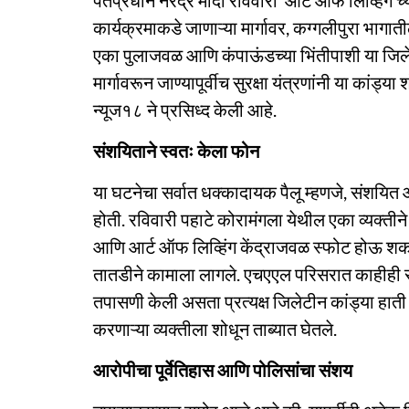
पंतप्रधान नरेंद्र मोदी रविवारी ‘आर्ट ऑफ लिव्हिंग’
कार्यक्रमाकडे जाणाऱ्या मार्गावर, कग्गलीपुरा भागात
एका पुलाजवळ आणि कंपाऊंडच्या भिंतीपाशी या जिलेटी
मार्गावरून जाण्यापूर्वीच सुरक्षा यंत्रणांनी या कांड्
न्यूज१८ ने प्रसिध्द केली आहे.
संशयिताने स्वतः केला फोन
या घटनेचा सर्वात धक्कादायक पैलू म्हणजे, संशयि
होती. रविवारी पहाटे कोरामंगला येथील एका व्यक्त
आणि आर्ट ऑफ लिव्हिंग केंद्राजवळ स्फोट होऊ शकत
तातडीने कामाला लागले. एचएएल परिसरात काहीही संश
तपासणी केली असता प्रत्यक्ष जिलेटीन कांड्या हाती 
करणाऱ्या व्यक्तीला शोधून ताब्यात घेतले.
आरोपीचा पूर्वेतिहास आणि पोलिसांचा संशय