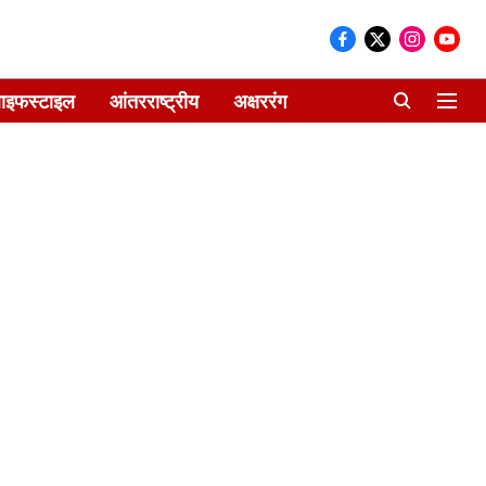
ाइफस्टाइल
आंतरराष्ट्रीय
अक्षररंग