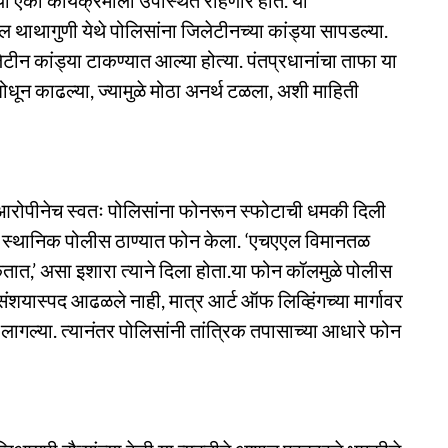
च्या एका कार्यक्रमाला उपस्थित राहणार होते. या
ील थाथागुणी येथे पोलिसांना जिलेटीनच्या कांड्या सापडल्या.
न कांड्या टाकण्यात आल्या होत्या. पंतप्रधानांचा ताफा या
या शोधून काढल्या, ज्यामुळे मोठा अनर्थ टळला, अशी माहिती
त आरोपीनेच स्वतः पोलिसांना फोनरून स्फोटाची धमकी दिली
ीने स्थानिक पोलीस ठाण्यात फोन केला. ‘एचएएल विमानतळ
ात,’ असा इशारा त्याने दिला होता.या फोन कॉलमुळे पोलीस
यास्पद आढळले नाही, मात्र आर्ट ऑफ लिव्हिंगच्या मार्गावर
लागल्या. त्यानंतर पोलिसांनी तांत्रिक तपासाच्या आधारे फोन