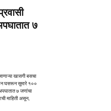
्रवासी
अपघातात ७
े जाणाऱ्या खासगी बसचा
ून घसरून सुमारे १००
 अपघातात ७ जणांचा
ाची माहिती असून,