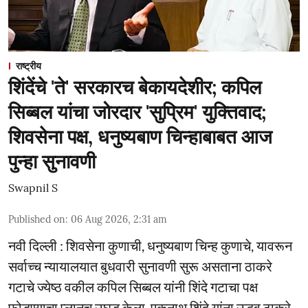
राष्ट्रीय
शिंदेंचे 'ते' सरकारच बेकायदेशीर; कपिल
सिब्बल यांचा जोरदार 'सुप्रिम' युक्तिवाद;
शिवसेना पक्ष, धनुष्यबाण चिन्हाबाबत आज
पुन्हा सुनावणी
Swapnil S
Published on
:
06 Aug 2026, 2:31 am
नवी दिल्ली : शिवसेना कुणाची, धनुष्यबाण चिन्ह कुणाचे, यावरून
सर्वाच्च न्यायालयात बुधवारी सुनावणी सुरू असताना ठाकरे
गटाचे ज्येष्ठ वकील कपिल सिब्बल यांनी शिंदे गटाचा पक्ष
फोडण्याचा प्लानच उघड केला. एकनाथ शिंदे यांना उद्धव ठाकरे