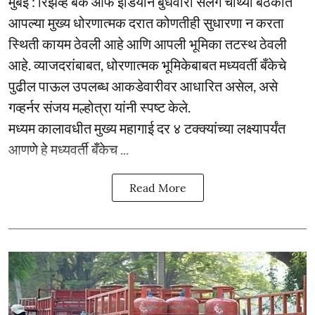
मुंबई : रिझर्व्ह बँक ऑफ इंडियाने बुधवारी सलग चौथ्या बैठकीत
आपल्या मुख्य धोरणात्मक दरात कोणतीही सुधारणा न करता
स्थिती कायम ठेवली आहे आणि आपली भूमिका तटस्थ ठेवली
आहे. व्याजदरांबाबत, धोरणात्मक भूमिकेबाबत मध्यवर्ती बँकेचे
पुढील पाऊल उपलब्ध आकडेवारीवर आधारित असेल, असे
गव्हर्नर संजय मल्होत्रा यांनी स्पष्ट केले.
मध्यम कालावधीत मुख्य महागाई दर ४ टक्क्यांच्या लक्ष्यापर्यंत
आणणे हे मध्यवर्ती बँकेच ...
Read More