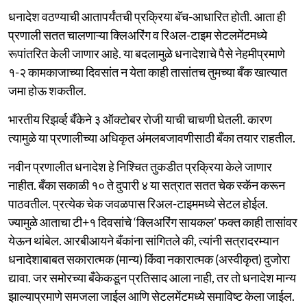
धनादेश वठण्याची आतापर्यंतची प्रक्रिया बॅच-आधारित होती. आता ही
प्रणाली सतत चालणाऱ्या क्लिअरिंग व रिअल-टाइम सेटलमेंटमध्ये
रूपांतरित केली जाणार आहे. या बदलामुळे धनादेशाचे पैसे नेहमीप्रमाणे
१-२ कामकाजाच्या दिवसांत न येता काही तासांतच तुमच्या बँक खात्यात
जमा होऊ शकतील.
भारतीय रिझर्व्ह बँकेने ३ ऑक्टोबर रोजी याची चाचणी घेतली. कारण
त्यामुळे या प्रणालीच्या अधिकृत अंमलबजावणीसाठी बँका तयार राहतील.
नवीन प्रणालीत धनादेश हे निश्चित तुकडीत प्रक्रिया केले जाणार
नाहीत. बँका सकाळी १० ते दुपारी ४ या सत्रात सतत चेक स्कॅन करून
पाठवतील. प्रत्येक चेक जवळपास रिअल-टाइममध्ये सेटल होईल.
ज्यामुळे आताचा टी+१ दिवसांचे ‘क्लिअरिंग सायकल’ फक्त काही तासांवर
येऊन थांबेल. आरबीआयने बँकांना सांगितले की, त्यांनी सत्रादरम्यान
धनादेशाबाबत सकारात्मक (मान्य) किंवा नकारात्मक (अस्वीकृत) दुजोरा
द्यावा. जर समोरच्या बँकेकडून प्रतिसाद आला नाही, तर तो धनादेश मान्य
झाल्याप्रमाणे समजला जाईल आणि सेटलमेंटमध्ये समाविष्ट केला जाईल.