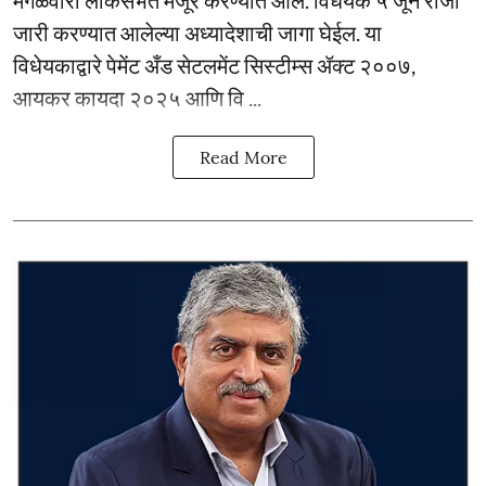
मंगळवारी लोकसभेत मंजूर करण्यात आले. विधेयक ५ जून रोजी
जारी करण्यात आलेल्या अध्यादेशाची जागा घेईल. या
विधेयकाद्वारे पेमेंट अँड सेटलमेंट सिस्टीम्स ॲक्ट २००७,
आयकर कायदा २०२५ आणि वि ...
Read More