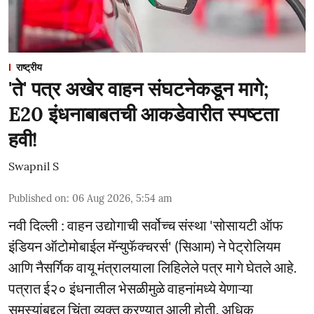
राष्ट्रीय
'ते' पत्र अखेर वाहन संघटनेकडून मागे;
E20 इंधनाबाबतची आकडेवारीत स्पष्टता
हवी!
Swapnil S
Published on
:
06 Aug 2026, 5:54 am
नवी दिल्ली : वाहन उद्योगाची सर्वोच्च संस्था 'सोसायटी ऑफ
इंडियन ऑटोमोबाईल मॅन्युफॅक्चरर्स' (सिआम) ने पेट्रोलियम
आणि नैसर्गिक वायू मंत्रालयाला लिहिलेले पत्र मागे घेतले आहे.
पत्रात ई२० इंधनातील भेसळीमुळे वाहनांमध्ये येणाऱ्या
समस्यांबद्दल चिंता व्यक्त करण्यात आली होती. अधिक