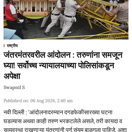
राष्ट्रीय
जंतरमंतरवरील आंदोलन : तरुणांना समजून
घ्या! सर्वोच्च न्यायालयाच्या पोलिसांकडून
अपेक्षा
Swapnil S
Published on
:
06 Aug 2026, 2:40 am
नवी दिल्ली : ‘आंदोलनादरम्यान दगडफेकीसारख्या घटना
घडल्यास अथवा काही तरुण भरकटलेले असले, तरी कायदा व
सुव्यवस्था राखणाऱ्या यंत्रणांनी पूर्ण संयम बाळगला पाहिजे. अशा