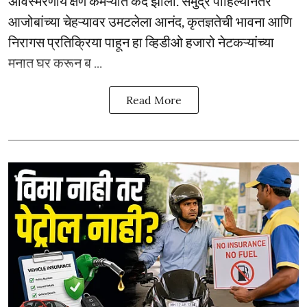
अविस्मरणीय क्षण कॅमेऱ्यात कैद झाला. समुद्र पाहिल्यानंतर
आजोबांच्या चेहऱ्यावर उमटलेला आनंद, कृतज्ञतेची भावना आणि
निरागस प्रतिक्रिया पाहून हा व्हिडीओ हजारो नेटकऱ्यांच्या
मनात घर करून ब ...
Read More