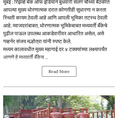
मुंबई : रिझर्व्ह बँक ऑफ इंडियाने बुधवारी सलग चौथ्या बैठकीत
आपल्या मुख्य धोरणात्मक दरात कोणतीही सुधारणा न करता
स्थिती कायम ठेवली आहे आणि आपली भूमिका तटस्थ ठेवली
आहे. व्याजदरांबाबत, धोरणात्मक भूमिकेबाबत मध्यवर्ती बँकेचे
पुढील पाऊल उपलब्ध आकडेवारीवर आधारित असेल, असे
गव्हर्नर संजय मल्होत्रा यांनी स्पष्ट केले.
मध्यम कालावधीत मुख्य महागाई दर ४ टक्क्यांच्या लक्ष्यापर्यंत
आणणे हे मध्यवर्ती बँकेच ...
Read More