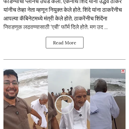
फोडण्याचा प्लानच उघड केला. एकनाथ शिंदे यांना उद्धव ठाकरे
यांनीच तेव्हा नेता म्हणून नियुक्त केले होते. शिंदे यांना ठाकरेंनीच
आपल्या कॅबिनेटमध्ये मंत्री केले होते. ठाकरेंनीच शिंदेंना
निवडणूक लढवण्यासाठी ‘एबी’ फॉर्म दिले होते. मग उद ...
Read More