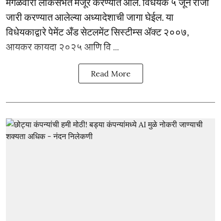
मंगळवारी लोकसभेत मंजूर करण्यात आले. विधेयक ५ जून रोजी
जारी करण्यात आलेल्या अध्यादेशाची जागा घेईल. या
विधेयकाद्वारे पेमेंट अँड सेटलमेंट सिस्टीम्स ॲक्ट २००७,
आयकर कायदा २०२५ आणि वि ...
Read More