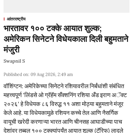
आंतरराष्ट्रीय
भारतावर १०० टक्के आयात शुल्क;
अमेरिकन सिनेटने विधेयकाला दिली बहुमताने
मंजुरी
Swapnil S
Published on
:
09 Aug 2026, 2:49 am
वॉशिंग्टन: अमेरिकेच्या सिनेटने रशियावरील निर्बंधांशी संबंधित
महत्त्वपूर्ण 'लिंडसे ओ ग्रॅहॅम सँक्शनिंग रशिया अँड इराण अॅक्ट
२०२६' हे विधेयक ८६ विरुद्ध ११ अशा मोठ्या बहुमताने मंजूर
केले आहे. या विधेयकामुळे रशियन कच्चे तेल आणि नैसर्गिक
वायूची खरेदी करणाऱ्या भारत आणि चीनसह आघाडीच्या पाच
देशांवर तब्बल १०० टक्क्यांपर्यंत आयात शुल्क (टॅरिफ) लादले