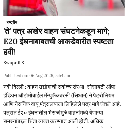
राष्ट्रीय
'ते' पत्र अखेर वाहन संघटनेकडून मागे;
E20 इंधनाबाबतची आकडेवारीत स्पष्टता
हवी!
Swapnil S
Published on
:
06 Aug 2026, 5:54 am
नवी दिल्ली : वाहन उद्योगाची सर्वोच्च संस्था 'सोसायटी ऑफ
इंडियन ऑटोमोबाईल मॅन्युफॅक्चरर्स' (सिआम) ने पेट्रोलियम
आणि नैसर्गिक वायू मंत्रालयाला लिहिलेले पत्र मागे घेतले आहे.
पत्रात ई२० इंधनातील भेसळीमुळे वाहनांमध्ये येणाऱ्या
समस्यांबद्दल चिंता व्यक्त करण्यात आली होती. अधिक