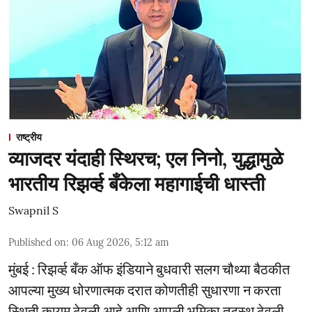
राष्ट्रीय
व्याजदर यंदाही स्थिरच; एल निनो, युद्धामुळे
भारतीय रिझर्व्ह बँकेला महागाईची धास्ती
Swapnil S
Published on
:
06 Aug 2026, 5:12 am
मुंबई : रिझर्व्ह बँक ऑफ इंडियाने बुधवारी सलग चौथ्या बैठकीत
आपल्या मुख्य धोरणात्मक दरात कोणतीही सुधारणा न करता
स्थिती कायम ठेवली आहे आणि आपली भूमिका तटस्थ ठेवली