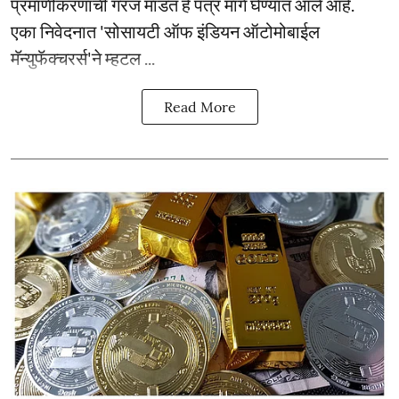
प्रमाणीकरणाची गरज मांडत हे पत्र मागे घेण्यात आले आहे.
एका निवेदनात 'सोसायटी ऑफ इंडियन ऑटोमोबाईल
मॅन्युफॅक्चरर्स'ने म्हटल ...
Read More