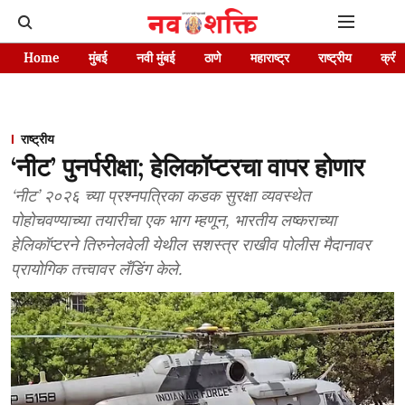
Home
मुंबई
नवी मुंबई
ठाणे
महाराष्ट्र
राष्ट्रीय
क्रीड
राष्ट्रीय
‘नीट’ पुनर्परीक्षा; हेलिकॉप्टरचा वापर होणार
‘नीट’ २०२६ च्या प्रश्नपत्रिका कडक सुरक्षा व्यवस्थेत
पोहोचवण्याच्या तयारीचा एक भाग म्हणून, भारतीय लष्कराच्या
हेलिकॉप्टरने तिरुनेलवेली येथील सशस्त्र राखीव पोलीस मैदानावर
प्रायोगिक तत्त्वावर लँडिंग केले.