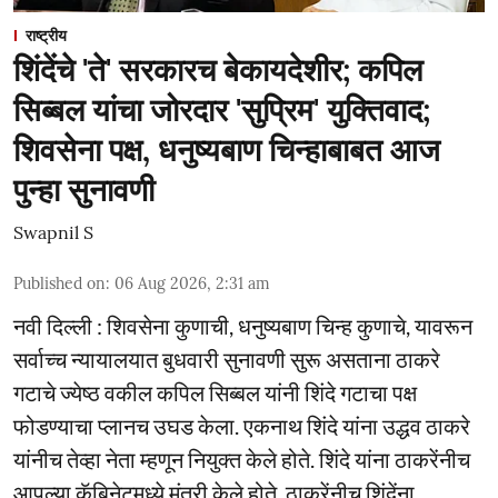
राष्ट्रीय
शिंदेंचे 'ते' सरकारच बेकायदेशीर; कपिल
सिब्बल यांचा जोरदार 'सुप्रिम' युक्तिवाद;
शिवसेना पक्ष, धनुष्यबाण चिन्हाबाबत आज
पुन्हा सुनावणी
Swapnil S
Published on
:
06 Aug 2026, 2:31 am
नवी दिल्ली : शिवसेना कुणाची, धनुष्यबाण चिन्ह कुणाचे, यावरून
सर्वाच्च न्यायालयात बुधवारी सुनावणी सुरू असताना ठाकरे
गटाचे ज्येष्ठ वकील कपिल सिब्बल यांनी शिंदे गटाचा पक्ष
फोडण्याचा प्लानच उघड केला. एकनाथ शिंदे यांना उद्धव ठाकरे
यांनीच तेव्हा नेता म्हणून नियुक्त केले होते. शिंदे यांना ठाकरेंनीच
आपल्या कॅबिनेटमध्ये मंत्री केले होते. ठाकरेंनीच शिंदेंना