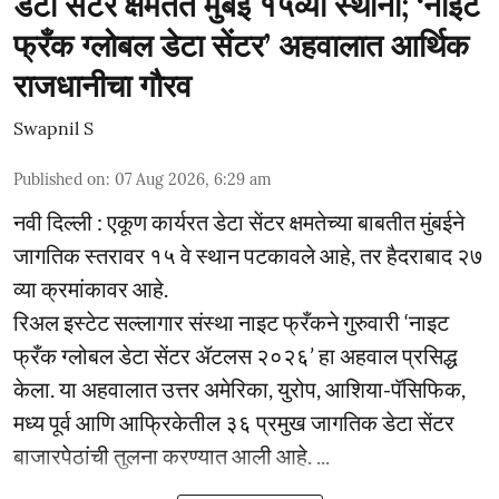
डेटा सेंटर क्षमतेत मुंबई १५व्या स्थानी; ‘नाइट
फ्रँक ग्लोबल डेटा सेंटर’ अहवालात आर्थिक
राजधानीचा गौरव
Swapnil S
Published on
:
07 Aug 2026, 6:29 am
नवी दिल्ली : एकूण कार्यरत डेटा सेंटर क्षमतेच्या बाबतीत मुंबईने
जागतिक स्तरावर १५ वे स्थान पटकावले आहे, तर हैदराबाद २७
व्या क्रमांकावर आहे.
रिअल इस्टेट सल्लागार संस्था नाइट फ्रँकने गुरुवारी ‘नाइट
फ्रँक ग्लोबल डेटा सेंटर ॲटलस २०२६’ हा अहवाल प्रसिद्ध
केला. या अहवालात उत्तर अमेरिका, युरोप, आशिया-पॅसिफिक,
मध्य पूर्व आणि आफ्रिकेतील ३६ प्रमुख जागतिक डेटा सेंटर
बाजारपेठांची तुलना करण्यात आली आहे. ...