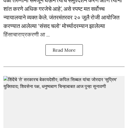
वेळी तरुणांना समजून घेऊन त्यांचे समुपदेशन करणे आणि त्यांना
शांत करणे अधिक गरजेचे आहे’, असे स्पष्ट मत सर्वोच्च
न्यायालयाने व्यक्त केले. जंतरमंतरवर २० जुलै रोजी आयोजित
करण्यात आलेल्या 'संसद चलो' मोर्च्यादरम्यान झालेल्या
हिंसाचाराप्रकरणी आ ...
Read More