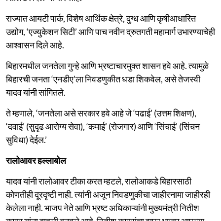
राज्यात आयटी पार्क, विशेष आर्थिक क्षेत्रे, दुग्ध आणि कृषीआधारित
उद्योग, ‘एज्युकेशन सिटी’ आणि पाच नवीन द्रुतगती महामार्ग उभारण्याचेही
आश्वासन दिले आहे.
बिहारमधील जनतेला गुन्हे आणि भ्रष्टाचारमुक्त शासन हवे आहे. त्यामुळे
बिहारची जनता ‘एनडीए’ला निवडणुकीत धडा शिकवेल, असे तेजस्वी
यादव यांनी सांगितले.
ते म्हणाले, ‘जनतेला असे सरकार हवे आहे जे ‘पढाई’ (उत्तम शिक्षण),
‘दवाई’ (सुदृढ आरोग्य सेवा), ‘कमाई’ (रोजगार) आणि ‘सिंचाई’ (सिंचन
सुविधा) देईल.’
रालोआवर हल्लाबोल
यादव यांनी रालोआवर टीका करत म्हटले, रालोआकडे बिहारसाठी
कोणतीही दूरदृष्टी नाही. त्यांनी अजून निवडणुकीचा जाहीरनामा जाहीरही
केलेला नाही. भाजप नेते आणि भ्रष्ट अधिकाऱ्यांनी मुख्यमंत्री नितीश
कुमार यांना बाहुली बनवले आहे. नितीश कुमारांचा वापर भाजप आपल्या