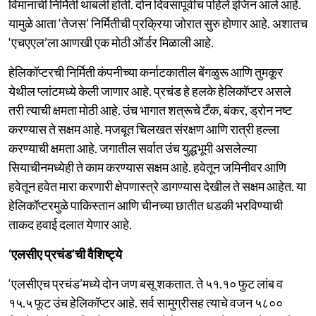
विमानांची निर्मिती थांबली होती. दोन दिवसांपूर्वीच पहिले इंजिन आले आहे.
यामुळे आता ‘तेजस’ निर्मितीची प्रक्रिया जोरात सुरु होणार आहे. अशातच
‘एचएएल’ला आणखी एक मोठी ऑर्डर मिळाली आहे.
हेलिकॉप्टरची निर्मिती कंपनीच्या कर्नाटकातील बेंगळुरू आणि तुमकूर
येथील प्लांटमध्ये केली जाणार आहे. प्रचंड हे हलके हेलिकॉप्टर असले
तरी त्याची क्षमता मोठी आहे. उंच भागात शत्रूचे टँक, बंकर, ड्रोन नष्ट
करण्यास ते सक्षम आहे. मजबूत चिलखत संरक्षण आणि रात्री हल्ला
करण्याची क्षमता आहे. जगातील सर्वात उंच युद्धभूमी असलेल्या
सियाचीनमध्येही ते काम करण्यास सक्षम आहे. हवेतून जमिनीवर आणि
हवेतून हवेत मारा करणारी क्षेपणास्त्रे डागण्यास देखील ते सक्षम आहेत. या
हेलिकॉप्टरमुळे पाकिस्तान आणि चीनच्या छातीत धडकी भरविण्याची
ताकद हवाई दलात येणार आहे.
‘एलसीए प्रचंड’ची वैशिष्ट्ये
‘एलसीएच प्रचंड’मध्ये दोन जण बसू शकतात. ते ५१.१० फुट लांब व
१५.५ फूट उंच हेलिकॉप्टर आहे. सर्व सामुग्रीसह त्याचे वजन ५८००