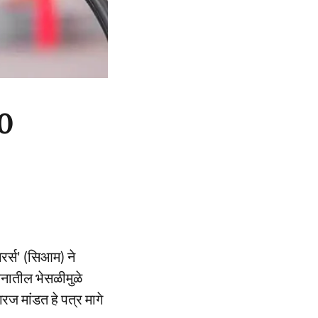
20
रर्स' (सिआम) ने
ंधनातील भेसळीमुळे
रज मांडत हे पत्र मागे