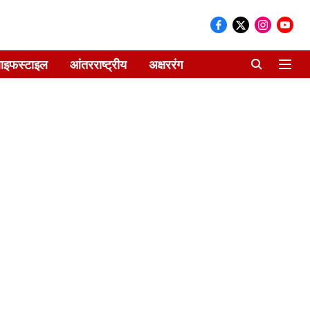
ाइफस्टाइल
आंतरराष्ट्रीय
अक्षररंग