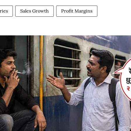
ries
Sales Growth
Profit Margins