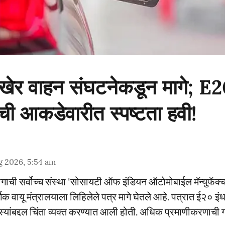
 अखेर वाहन संघटनेकडून मागे; E
ची आकडेवारीत स्पष्टता हवी!
g 2026, 5:54 am
योगाची सर्वोच्च संस्था 'सोसायटी ऑफ इंडियन ऑटोमोबाईल मॅन्युफॅक्च
िक वायू मंत्रालयाला लिहिलेले पत्र मागे घेतले आहे. पत्रात ई२० इ
समस्यांबद्दल चिंता व्यक्त करण्यात आली होती. अधिक प्रमाणीकरणाची ग