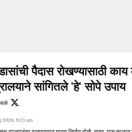
डासांची पैदास रोखण्यासाठी का
रालयाने सांगितले 'हे' सोपे उपाय
बाळे
g 2026, 9:23 am
सुरू झाल्यानंतर वातावरणात गारवा निर्माण होतो. मात्र, याच काळात 