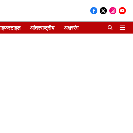
ाइफस्टाइल
आंतरराष्ट्रीय
अक्षररंग