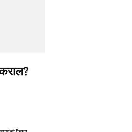
य कराल?
डासांची पैदास