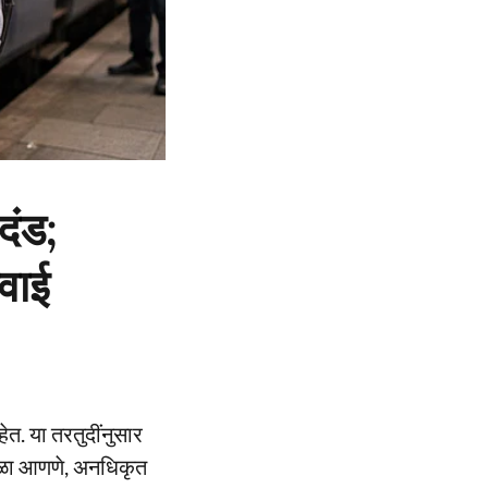
दंड;
वाई
हेत. या तरतुदींनुसार
अडथळा आणणे, अनधिकृत