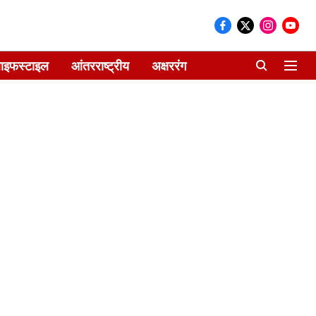
ाइफस्टाइल
आंतरराष्ट्रीय
अक्षररंग