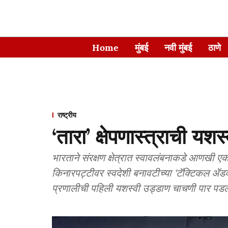
Home
मुंबई
नवी मुंबई
ठाणे
राष्ट्रीय
‘तारा’ क्षेपणास्त्राची यश
भारताने संरक्षण क्षेत्रात स्वावलंबनाकडे आणखी ए
किनारपट्टीवर स्वदेशी बनावटीच्या ‘टॅक्टिकल ॲडव्हा
प्रणालीची पहिली यशस्वी उड्डाण चाचणी पार पडल