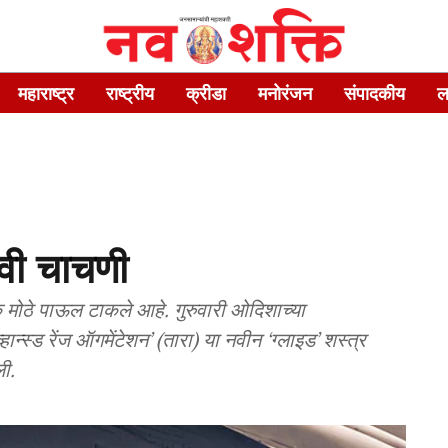
महाराष्ट्र
राष्ट्रीय
क्रीडा
मनोरंजन
संपादकीय
ल
स्वी चाचणी
क मोठे पाऊल टाकले आहे. गुरुवारी ओदिशाच्या
न्स्ड रेंज ऑगमेंटेशन’ (तारा) या नवीन ‘ग्लाइड’ शस्त्र
ी.