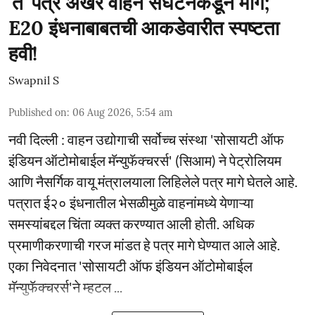
'ते' पत्र अखेर वाहन संघटनेकडून मागे;
E20 इंधनाबाबतची आकडेवारीत स्पष्टता
हवी!
Swapnil S
Published on
:
06 Aug 2026, 5:54 am
नवी दिल्ली : वाहन उद्योगाची सर्वोच्च संस्था 'सोसायटी ऑफ
इंडियन ऑटोमोबाईल मॅन्युफॅक्चरर्स' (सिआम) ने पेट्रोलियम
आणि नैसर्गिक वायू मंत्रालयाला लिहिलेले पत्र मागे घेतले आहे.
पत्रात ई२० इंधनातील भेसळीमुळे वाहनांमध्ये येणाऱ्या
समस्यांबद्दल चिंता व्यक्त करण्यात आली होती. अधिक
प्रमाणीकरणाची गरज मांडत हे पत्र मागे घेण्यात आले आहे.
एका निवेदनात 'सोसायटी ऑफ इंडियन ऑटोमोबाईल
मॅन्युफॅक्चरर्स'ने म्हटल ...