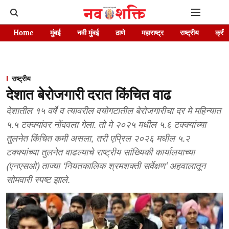
Home
मुंबई
नवी मुंबई
ठाणे
महाराष्ट्र
राष्ट्रीय
क्रीड
राष्ट्रीय
देशात बेरोजगारी दरात किंचित वाढ
देशातील १५ वर्षे व त्यावरील वयोगटातील बेरोजगारीचा दर मे महिन्यात
५.५ टक्क्यांवर नोंदवला गेला. तो मे २०२५ मधील ५.६ टक्क्यांच्या
तुलनेत किंचित कमी असला, तरी एप्रिल २०२६ मधील ५.२
टक्क्यांच्या तुलनेत वाढल्याचे राष्ट्रीय सांख्यिकी कार्यालयाच्या
(एनएसओ) ताज्या ‘नियतकालिक श्रमशक्ती सर्वेक्षण’ अहवालातून
सोमवारी स्पष्ट झाले.