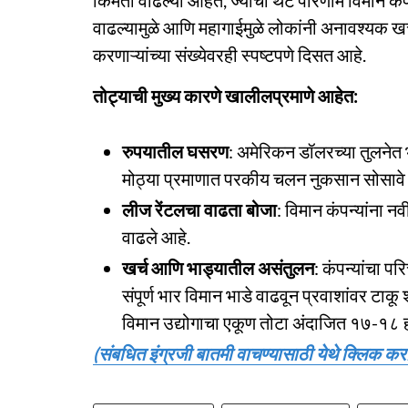
किमती वाढल्या आहेत, ज्याचा थेट परिणाम विमान कं
वाढल्यामुळे आणि महागाईमुळे लोकांनी अनावश्यक ख
करणाऱ्यांच्या संख्येवरही स्पष्टपणे दिसत आहे.
तोट्याची मुख्य कारणे खालीलप्रमाणे आहेत:
रुपयातील घसरण
: अमेरिकन डॉलरच्या तुलनेत 
मोठ्या प्रमाणात परकीय चलन नुकसान सोसावे
लीज रेंटलचा वाढता बोजा
: विमान कंपन्यांना नव
वाढले आहे.
खर्च आणि भाड्यातील असंतुलन
: कंपन्यांचा पर
संपूर्ण भार विमान भाडे वाढवून प्रवाशांवर टाक
विमान उद्योगाचा एकूण तोटा अंदाजित १७-१८ हज
(संबधित इंग्रजी बातमी वाचण्यासाठी येथे क्लिक करा