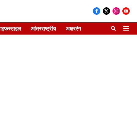
ाइफस्टाइल
आंतरराष्ट्रीय
अक्षररंग