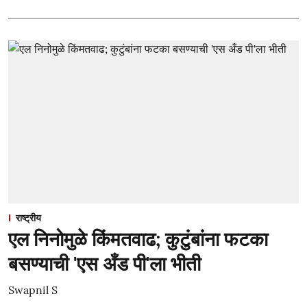
राष्ट्रीय
एल निनोमुळे किंमतवाढ; कुटुंबांना फटका
बसण्याची 'एस अँड पी'ला भीती
Swapnil S