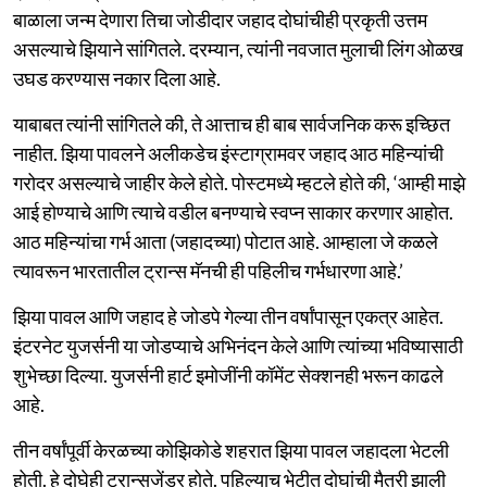
बाळाला जन्म देणारा तिचा जोडीदार जहाद दोघांचीही प्रकृती उत्तम
असल्याचे झियाने सांगितले. दरम्यान, त्यांनी नवजात मुलाची लिंग ओळख
उघड करण्यास नकार दिला आहे.
याबाबत त्यांनी सांगितले की, ते आत्ताच ही बाब सार्वजनिक करू इच्छित
नाहीत. झिया पावलने अलीकडेच इंस्टाग्रामवर जहाद आठ महिन्यांची
गरोदर असल्याचे जाहीर केले होते. पोस्टमध्ये म्हटले होते की, ‘आम्ही माझे
आई होण्याचे आणि त्याचे वडील बनण्याचे स्वप्न साकार करणार आहोत.
आठ महिन्यांचा गर्भ आता (जहादच्या) पोटात आहे. आम्हाला जे कळले
त्यावरून भारतातील ट्रान्स मॅनची ही पहिलीच गर्भधारणा आहे.’
झिया पावल आणि जहाद हे जोडपे गेल्या तीन वर्षांपासून एकत्र आहेत.
इंटरनेट युजर्सनी या जोडप्याचे अभिनंदन केले आणि त्यांच्या भविष्यासाठी
शुभेच्छा दिल्या. युजर्सनी हार्ट इमोजींनी कॉमेंट सेक्शनही भरून काढले
आहे.
तीन वर्षांपूर्वी केरळच्या कोझिकोडे शहरात झिया पावल जहादला भेटली
होती. हे दोघेही ट्रान्सजेंडर होते. पहिल्याच भेटीत दोघांची मैत्री झाली