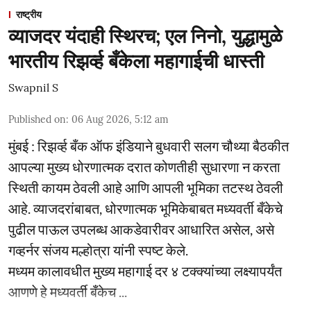
राष्ट्रीय
व्याजदर यंदाही स्थिरच; एल निनो, युद्धामुळे
भारतीय रिझर्व्ह बँकेला महागाईची धास्ती
Swapnil S
Published on
:
06 Aug 2026, 5:12 am
मुंबई : रिझर्व्ह बँक ऑफ इंडियाने बुधवारी सलग चौथ्या बैठकीत
आपल्या मुख्य धोरणात्मक दरात कोणतीही सुधारणा न करता
स्थिती कायम ठेवली आहे आणि आपली भूमिका तटस्थ ठेवली
आहे. व्याजदरांबाबत, धोरणात्मक भूमिकेबाबत मध्यवर्ती बँकेचे
पुढील पाऊल उपलब्ध आकडेवारीवर आधारित असेल, असे
गव्हर्नर संजय मल्होत्रा यांनी स्पष्ट केले.
मध्यम कालावधीत मुख्य महागाई दर ४ टक्क्यांच्या लक्ष्यापर्यंत
आणणे हे मध्यवर्ती बँकेच ...