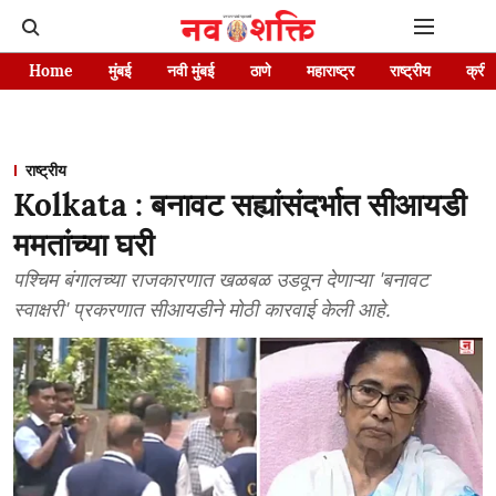
Home
मुंबई
नवी मुंबई
ठाणे
महाराष्ट्र
राष्ट्रीय
क्रीड
राष्ट्रीय
Kolkata : बनावट सह्यांसंदर्भात सीआयडी
ममतांच्या घरी
पश्चिम बंगालच्या राजकारणात खळबळ उडवून देणाऱ्या 'बनावट
स्वाक्षरी' प्रकरणात सीआयडीने मोठी कारवाई केली आहे.