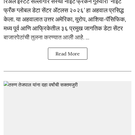
रिअल इस्टेट सल्लागार संस्था नाइट फ्रँकने गुरुवारी ‘नाइट
फ्रँक ग्लोबल डेटा सेंटर ॲटलस २०२६’ हा अहवाल प्रसिद्ध
केला. या अहवालात उत्तर अमेरिका, युरोप, आशिया-पॅसिफिक,
मध्य पूर्व आणि आफ्रिकेतील ३६ प्रमुख जागतिक डेटा सेंटर
बाजारपेठांची तुलना करण्यात आली आहे. ...
Read More