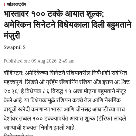
आंतरराष्ट्रीय
भारतावर १०० टक्के आयात शुल्क;
अमेरिकन सिनेटने विधेयकाला दिली बहुमताने
मंजुरी
Swapnil S
Published on
:
09 Aug 2026, 2:49 am
वॉशिंग्टन: अमेरिकेच्या सिनेटने रशियावरील निर्बंधांशी संबंधित
महत्त्वपूर्ण 'लिंडसे ओ ग्रॅहॅम सँक्शनिंग रशिया अँड इराण अॅक्ट
२०२६' हे विधेयक ८६ विरुद्ध ११ अशा मोठ्या बहुमताने मंजूर
केले आहे. या विधेयकामुळे रशियन कच्चे तेल आणि नैसर्गिक
वायूची खरेदी करणाऱ्या भारत आणि चीनसह आघाडीच्या पाच
देशांवर तब्बल १०० टक्क्यांपर्यंत आयात शुल्क (टॅरिफ) लादले
जाण्याची शक्यता निर्माण झाली आहे.