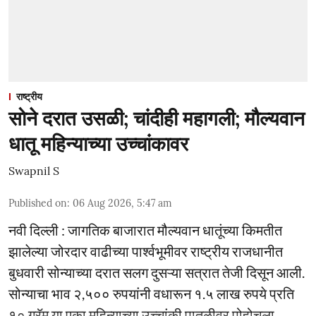
राष्ट्रीय
सोने दरात उसळी; चांदीही महागली; मौल्यवान
धातू महिन्याच्या उच्चांकावर
Swapnil S
Published on
:
06 Aug 2026, 5:47 am
नवी दिल्ली : जागतिक बाजारात मौल्यवान धातूंच्या किमतीत
झालेल्या जोरदार वाढीच्या पार्श्वभूमीवर राष्ट्रीय राजधानीत
बुधवारी सोन्याच्या दरात सलग दुसऱ्या सत्रात तेजी दिसून आली.
सोन्याचा भाव २,५०० रुपयांनी वधारून १.५ लाख रुपये प्रति
१० ग्रॅम या एका महिन्याच्या उच्चांकी पातळीवर पोहोचला.