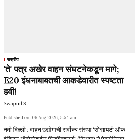
राष्ट्रीय
'ते' पत्र अखेर वाहन संघटनेकडून मागे;
E20 इंधनाबाबतची आकडेवारीत स्पष्टता
हवी!
Swapnil S
Published on
:
06 Aug 2026, 5:54 am
नवी दिल्ली : वाहन उद्योगाची सर्वोच्च संस्था 'सोसायटी ऑफ
इंडियन ऑटोमोबाईल मॅन्युफॅक्चरर्स' (सिआम) ने पेट्रोलियम