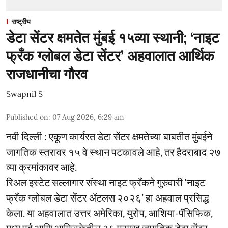
राष्ट्रीय
डेटा सेंटर क्षमतेत मुंबई १५व्या स्थानी; ‘नाइट
फ्रँक ग्लोबल डेटा सेंटर’ अहवालात आर्थिक
राजधानीचा गौरव
Swapnil S
Published on
:
07 Aug 2026, 6:29 am
नवी दिल्ली : एकूण कार्यरत डेटा सेंटर क्षमतेच्या बाबतीत मुंबईने
जागतिक स्तरावर १५ वे स्थान पटकावले आहे, तर हैदराबाद २७
व्या क्रमांकावर आहे.
रिअल इस्टेट सल्लागार संस्था नाइट फ्रँकने गुरुवारी ‘नाइट
फ्रँक ग्लोबल डेटा सेंटर ॲटलस २०२६’ हा अहवाल प्रसिद्ध
केला. या अहवालात उत्तर अमेरिका, युरोप, आशिया-पॅसिफिक,
मध्य पूर्व आणि आफ्रिकेतील ३६ प्रमुख जागतिक डेटा सेंटर