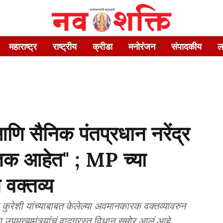
महाराष्ट्र
राष्ट्रीय
क्रीडा
मनोरंजन
संपादकीय
ल
य आणि सैनिक पंतप्रधान नरेंद्र
्तक आहेत" ; MP च्या
त वक्तव्य
ा कुरेशी यांच्याबाबत केलेल्या अवमानकारक वक्तव्यावरुन
उपमुख्यमंत्र्यांचं वादग्रस्त विधान समोर आलं आहे.