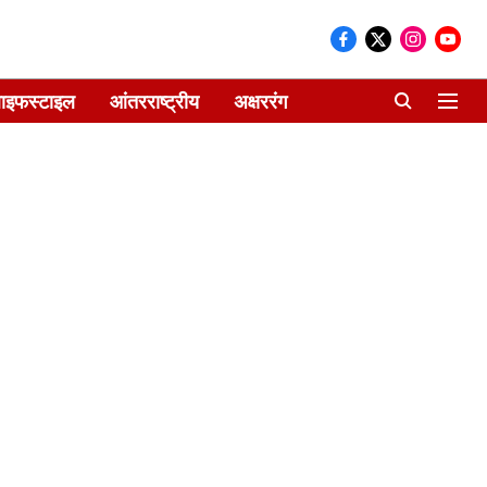
ाइफस्टाइल
आंतरराष्ट्रीय
अक्षररंग