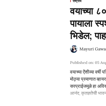
राष्ट्रीय
वयाच्या ८०व
पायाला स्प
भिडेल; प
Mayuri Gawa
Published on
:
05 Au
वयाच्या ऐंशीव्या वर्ष
मोठ्या प्रमाणात व्हा
सरप्राईजमुळे हा अविस्
आनंद, कृतज्ञतेची भाव