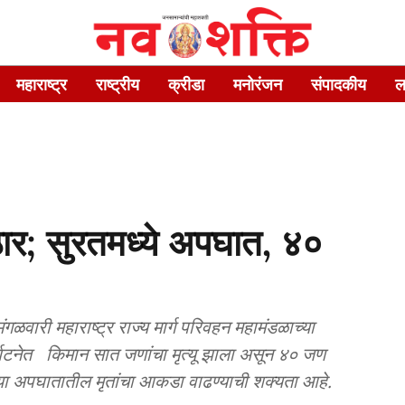
महाराष्ट्र
राष्ट्रीय
क्रीडा
मनोरंजन
संपादकीय
ल
ार; सुरतमध्ये अपघात, ४०
ळवारी महाराष्ट्र राज्य मार्ग परिवहन महामंडळाच्या
घटनेत किमान सात जणांचा मृत्यू झाला असून ४० जण
या अपघातातील मृतांचा आकडा वाढण्याची शक्यता आहे.