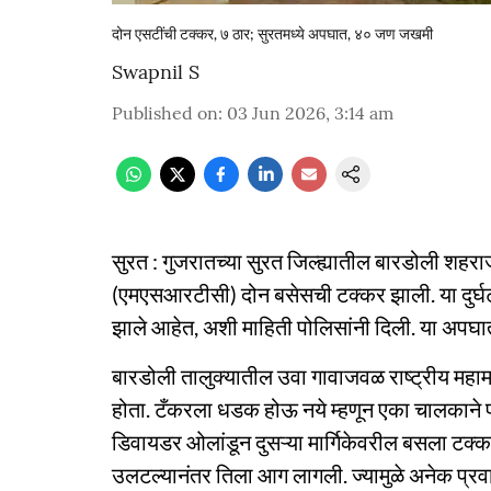
दोन एसटींची टक्कर, ७ ठार; सुरतमध्ये अपघात, ४० जण जखमी
Swapnil S
Published on
:
03 Jun 2026, 3:14 am
सुरत : गुजरातच्या सुरत जिल्ह्यातील बारडोली शहराज
(एमएसआरटीसी) दोन बसेसची टक्कर झाली. या दुर्
झाले आहेत, अशी माहिती पोलिसांनी दिली. या अपघा
बारडोली तालुक्यातील उवा गावाजवळ राष्ट्रीय महा
होता. टँकरला धडक होऊ नये म्हणून एका चालकाने प्र
डिवायडर ओलांडून दुसऱ्या मार्गिकेवरील बसला टक्कर 
उलटल्यानंतर तिला आग लागली. ज्यामुळे अनेक प्रव