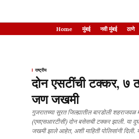
Home
मुंबई
नवी मुंबई
ठाणे
राष्ट्रीय
दोन एसटींची टक्कर, ७ ठ
जण जखमी
गुजरातच्या सुरत जिल्ह्यातील बारडोली शहराजवळ मंग
(एमएसआरटीसी) दोन बसेसची टक्कर झाली. या दुर्
जखमी झाले आहेत, अशी माहिती पोलिसांनी दिली. 