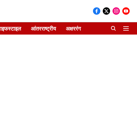
ाइफस्टाइल
आंतरराष्ट्रीय
अक्षररंग