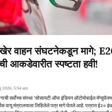
 अखेर वाहन संघटनेकडून मागे; E
ची आकडेवारीत स्पष्टता हवी!
g 2026, 5:54 am
योगाची सर्वोच्च संस्था 'सोसायटी ऑफ इंडियन ऑटोमोबाईल मॅन्युफॅक्च
िक वायू मंत्रालयाला लिहिलेले पत्र मागे घेतले आहे. पत्रात ई२० इ