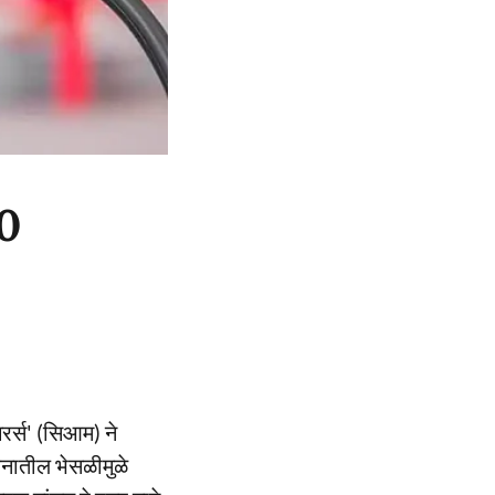
20
रर्स' (सिआम) ने
ंधनातील भेसळीमुळे