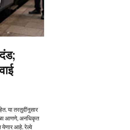
दंड;
वाई
हेत. या तरतुदींनुसार
अडथळा आणणे, अनधिकृत
येणार आहे. रेल्वे