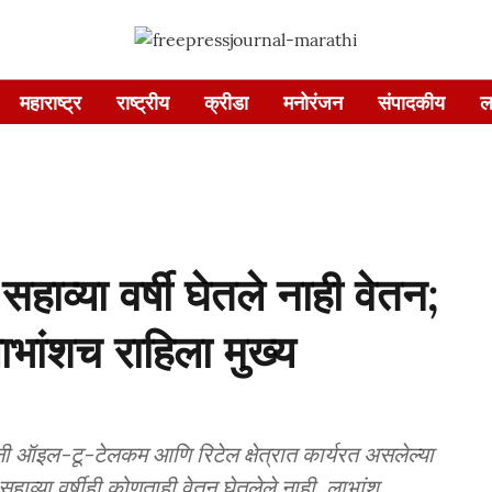
महाराष्ट्र
राष्ट्रीय
क्रीडा
मनोरंजन
संपादकीय
ल
हाव्या वर्षी घेतले नाही वेतन;
भांशच राहिला मुख्य
ांनी ऑइल-टू-टेलकम आणि रिटेल क्षेत्रात कार्यरत असलेल्या
सहाव्या वर्षीही कोणताही वेतन घेतलेले नाही. लाभांश