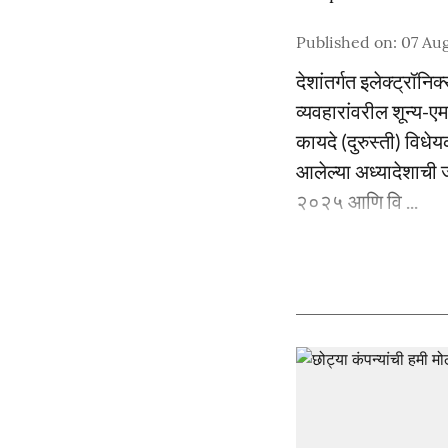
Published on
:
07 Aug
देशांतर्गत इलेक्ट्रॉ
व्यवहारांवरील शून्य-
कायदे (दुरुस्ती) वि
आलेल्या अध्यादेशाची 
२०२५ आणि वि ...