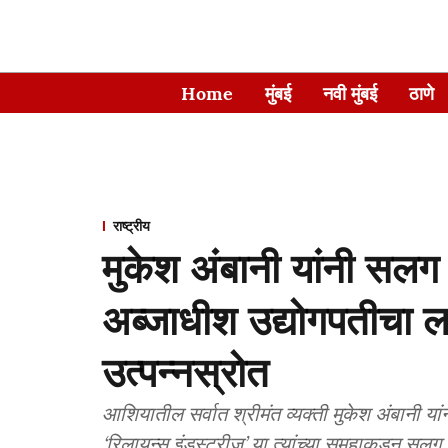
Home
मुंबई
नवी मुंबई
ठाणे
राष्ट्रीय
मुकेश अंबानी यांनी सलग स
अब्जाधीश उद्योगपतीचा ला
उत्पन्नस्रोत
आशियातील सर्वात श्रीमंत व्यक्ती मुकेश अंबानी य
‘रिलायन्स इंडस्ट्रीज’ या त्यांच्या समूहाकडून सलग 