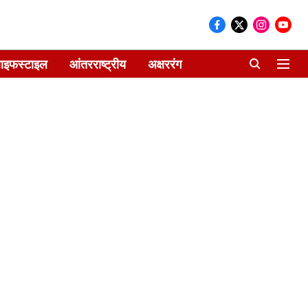
ाइफस्टाइल
आंतरराष्ट्रीय
अक्षररंग