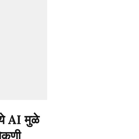
ये AI मुळे
लेकणी