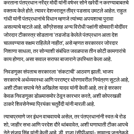
करताना पंतप्रधान नरेंद्र मोदी यांनी वर्षभर सोने खरेदी न करण्याबाबतचे
वक्तव्य केले होते. त्यावर देशभरातून तीव्र पडसाद उमटले आहेत. राहुल
गांधी यांनी पंतप्रधानांचे विधान म्हणजे त्यांच्या अपयशाचा पुरावा
असल्याचे म्हटले आहे. काँग्रेससह अन्य विरोधी पक्षांनी सोमवारी मोदींवर
जोरदार टीकास्त्र सोडताना ‘तडजोड केलेले पंतप्रधान आता देश
चालवण्यास सक्षम राहिलेले नाहीत’, असे म्हणत सरकारवर जोरदार
निशाणा साधला, तर सोन्याशी संबंधित जवळपास तीन कोटी कामगारांचे
काय होणार, असा सवाल सराफा बाजाराने उपस्थित केला आहे.
निवडणुका संपताच सरकारला 'संकटाची' आठवण झाली. भाजप
सरकारचे अर्थव्यवस्था आणि परराष्ट्र धोरणावरील नियंत्रण सुटले आहे,
अशी टीका सपाचे नेते अखिलेश यादव यांनी केली आहे. तर हे सरकार
केवळ निवडणुका डोळ्यासमोर ठेवून कारभार करते, अशी कोपरखळी
ठाकरे शिवसेनेच्या प्रियंका चतुर्वेदी यांनी मारली आहे.
त्याचप्रमाणे जर इंधन वाचवायचे असेल, तर पंतप्रधानांनी स्वतःचे रोड
शो, जाहीर सभा आणि परदेश दौरे थांबवावेत, अशी घणाघाती टीका आपचे
नेते संजय सिंह यांनी केली आहे. डी. राजा (सीपीआय)- सामान्य जनतेकडे