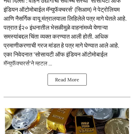
नवी दिल्ली : वाहन उद्योगाची सर्वोच्च संस्था 'सोसायटी ऑफ
इंडियन ऑटोमोबाईल मॅन्युफॅक्चरर्स' (सिआम) ने पेट्रोलियम
आणि नैसर्गिक वायू मंत्रालयाला लिहिलेले पत्र मागे घेतले आहे.
पत्रात ई२० इंधनातील भेसळीमुळे वाहनांमध्ये येणाऱ्या
समस्यांबद्दल चिंता व्यक्त करण्यात आली होती. अधिक
प्रमाणीकरणाची गरज मांडत हे पत्र मागे घेण्यात आले आहे.
एका निवेदनात 'सोसायटी ऑफ इंडियन ऑटोमोबाईल
मॅन्युफॅक्चरर्स'ने म्हटल ...
Read More