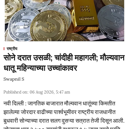
राष्ट्रीय
सोने दरात उसळी; चांदीही महागली; मौल्यवान
धातू महिन्याच्या उच्चांकावर
Swapnil S
Published on
:
06 Aug 2026, 5:47 am
नवी दिल्ली : जागतिक बाजारात मौल्यवान धातूंच्या किमतीत
झालेल्या जोरदार वाढीच्या पार्श्वभूमीवर राष्ट्रीय राजधानीत
बुधवारी सोन्याच्या दरात सलग दुसऱ्या सत्रात तेजी दिसून आली.
सोन्याचा भाव २,५०० रुपयांनी वधारून १.५ लाख रुपये प्रति