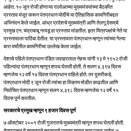
आहेत. १० जून रोजी होणाऱ्या रालोआच्या मुख्यमंत्र्यांच्या बैठकीत
प्रस्ताव मंजूर करून पंतप्रधान मोदींचे या ऐतिहासिक कामगिरीबद्दल
अभिनंदन केले जाईल. आंध्र प्रदेशचे मुख्यमंत्री आणि तेलगू देसम‌्चे
प्रमुख एन. चंद्राबाबू नायडू हा प्रस्ताव मांडतील. इतर मित्रपक्षांचे नेते या
प्रस्तावाला पाठिंबा देतील. या प्रस्तावात पंतप्रधान म्हणून त्यांच्या गेल्या
बारा वर्षांतील कामगिरीचा उल्लेख केला जाईल.
देशाचे पहिले पंतप्रधान पंडित जवाहरलाल नेहरू यांनी १३ मे १९५२ रोजी
पहिल्यांदा पंतप्रधान म्हणून शपथ घेतली होती. ते सलग ४,३९७ दिवस
म्हणजेच १२ वर्षे १४ दिवस पंतप्रधान राहिले होते. तर दुसरीकडे,
पंतप्रधान मोदी ९ जून रोजी त्यांचा हा विक्रम मोडीत काढतील आणि
निर्वाचित पंतप्रधान म्हणून सलग ४,३९८ दिवस म्हणजेच १२ वर्षे १५
दिवस पूर्ण करतील.
सरकारचे प्रमुख म्हणून ९ हजार दिवस पूर्ण
७ ऑक्टोबर २००१ रोजी गुजरातचे मुख्यमंत्री म्हणून शपथ घेतली होती.
तेव्हापासून ते सातत्याने सरकारचे प्रमुख म्हणून काम पाहत आहेत. ७