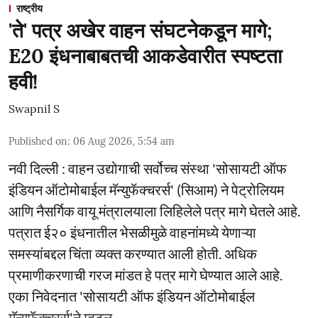
राष्ट्रीय
'ते' पत्र अखेर वाहन संघटनेकडून मागे;
E20 इंधनाबाबतची आकडेवारीत स्पष्टता
हवी!
Swapnil S
Published on
:
06 Aug 2026, 5:54 am
नवी दिल्ली : वाहन उद्योगाची सर्वोच्च संस्था 'सोसायटी ऑफ
इंडियन ऑटोमोबाईल मॅन्युफॅक्चरर्स' (सिआम) ने पेट्रोलियम
आणि नैसर्गिक वायू मंत्रालयाला लिहिलेले पत्र मागे घेतले आहे.
पत्रात ई२० इंधनातील भेसळीमुळे वाहनांमध्ये येणाऱ्या
समस्यांबद्दल चिंता व्यक्त करण्यात आली होती. अधिक
प्रमाणीकरणाची गरज मांडत हे पत्र मागे घेण्यात आले आहे.
एका निवेदनात 'सोसायटी ऑफ इंडियन ऑटोमोबाईल
मॅन्युफॅक्चरर्स'ने म्हटल ...