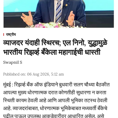
राष्ट्रीय
व्याजदर यंदाही स्थिरच; एल निनो, युद्धामुळे
भारतीय रिझर्व्ह बँकेला महागाईची धास्ती
Swapnil S
Published on
:
06 Aug 2026, 5:12 am
मुंबई : रिझर्व्ह बँक ऑफ इंडियाने बुधवारी सलग चौथ्या बैठकीत
आपल्या मुख्य धोरणात्मक दरात कोणतीही सुधारणा न करता
स्थिती कायम ठेवली आहे आणि आपली भूमिका तटस्थ ठेवली
आहे. व्याजदरांबाबत, धोरणात्मक भूमिकेबाबत मध्यवर्ती बँकेचे
पुढील पाऊल उपलब्ध आकडेवारीवर आधारित असेल, असे