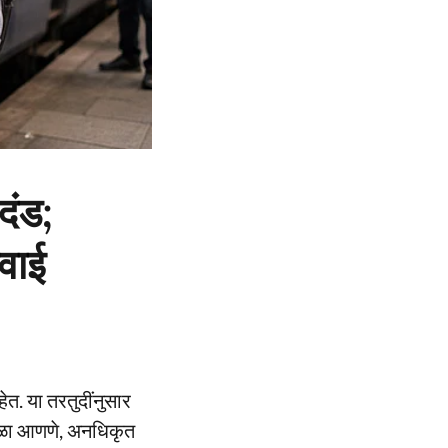
दंड;
वाई
हेत. या तरतुदींनुसार
अडथळा आणणे, अनधिकृत