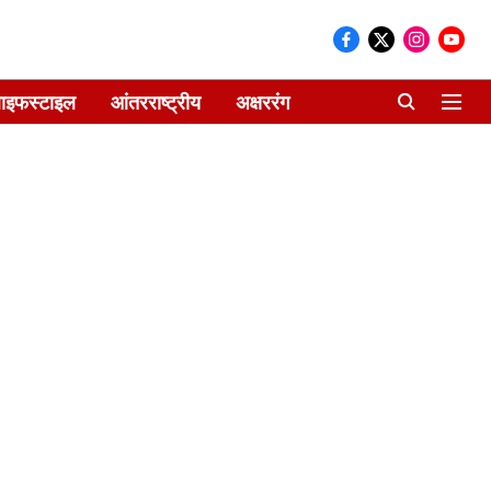
ाइफस्टाइल
आंतरराष्ट्रीय
अक्षररंग