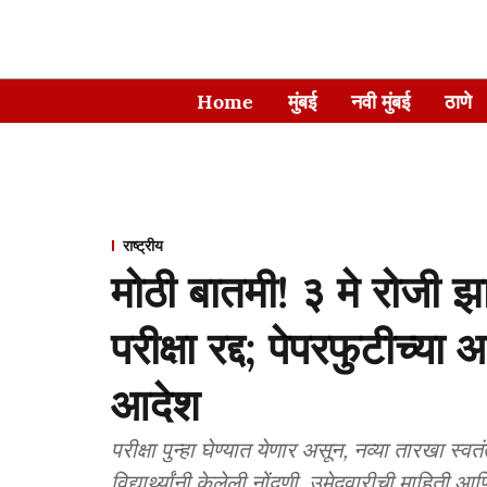
Home
मुंबई
नवी मुंबई
ठाणे
राष्ट्रीय
मोठी बातमी! ३ मे रोज
परीक्षा रद्द; पेपरफुटीच्
आदेश
परीक्षा पुन्हा घेण्यात येणार असून, नव्या तारखा स
विद्यार्थ्यांनी केलेली नोंदणी, उमेदवारीची माहिती आ