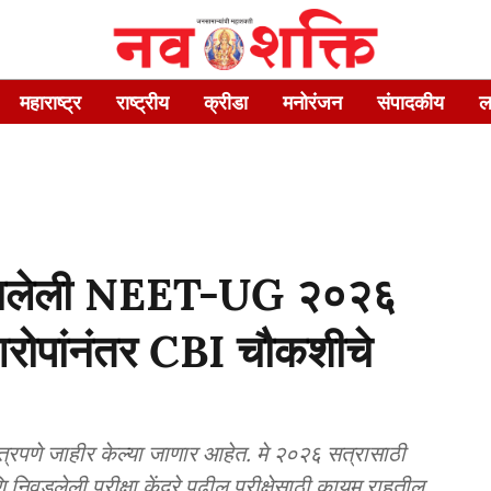
महाराष्ट्र
राष्ट्रीय
क्रीडा
मनोरंजन
संपादकीय
ल
ी झालेली NEET-UG २०२६
या आरोपांनंतर CBI चौकशीचे
्वतंत्रपणे जाहीर केल्या जाणार आहेत. मे २०२६ सत्रासाठी
णि निवडलेली परीक्षा केंद्रे पुढील परीक्षेसाठी कायम राहतील.