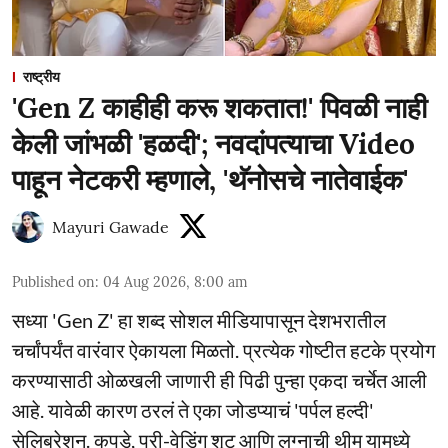
राष्ट्रीय
'Gen Z काहीही करू शकतात!' पिवळी नाही
केली जांभळी 'हळदी'; नवदांपत्याचा Video
पाहून नेटकरी म्हणाले, 'थॅनोसचे नातेवाईक'
Mayuri Gawade
Published on
:
04 Aug 2026, 8:00 am
सध्या 'Gen Z' हा शब्द सोशल मीडियापासून देशभरातील
चर्चांपर्यंत वारंवार ऐकायला मिळतो. प्रत्येक गोष्टीत हटके प्रयोग
करण्यासाठी ओळखली जाणारी ही पिढी पुन्हा एकदा चर्चेत आली
आहे. यावेळी कारण ठरलं ते एका जोडप्याचं 'पर्पल हल्दी'
सेलिब्रेशन. कपडे, प्री-वेडिंग शूट आणि लग्नाची थीम यामध्ये