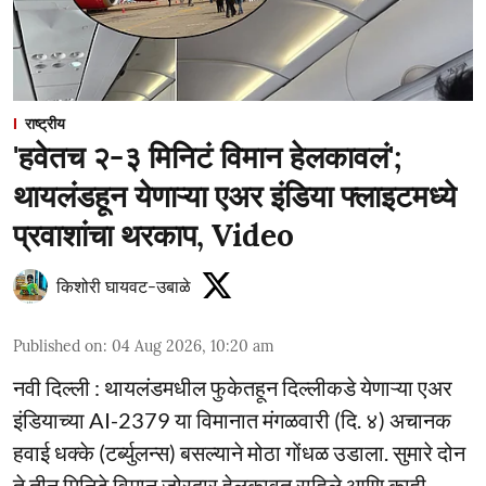
राष्ट्रीय
'हवेतच २-३ मिनिटं विमान हेलकावलं';
थायलंडहून येणाऱ्या एअर इंडिया फ्लाइटमध्ये
प्रवाशांचा थरकाप, Video
किशोरी घायवट-उबाळे
Published on
:
04 Aug 2026, 10:20 am
नवी दिल्ली : थायलंडमधील फुकेतहून दिल्लीकडे येणाऱ्या एअर
इंडियाच्या AI-2379 या विमानात मंगळवारी (दि. ४) अचानक
हवाई धक्के (टर्ब्युलन्स) बसल्याने मोठा गोंधळ उडाला. सुमारे दोन
ते तीन मिनिटे विमान जोरदार हेलकावत राहिले आणि काही