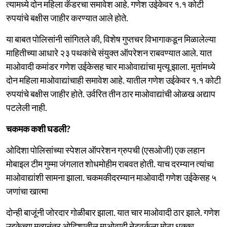
त्यामध्ये दोन महिला कॅडरचा समावेश आहे. गणेश उईकेवर १.१ कोटी
रुपयांचे बक्षीस जाहीर करण्यात आले होते.
या बाबत पोलिसांनी सांगितले की, विशेष गुप्तचर विभागाकडून मिळालेल्या
माहितीच्या आधारे २३ पथकांचे संयुक्त ऑपरेशन राबवण्यात आले. यात
माओवादी कमांडर गणेश उईकेसह चार माओवाद्यांचा मृत्यू झाला. मृतांमध्ये
दोन महिला माओवाद्यांचाही समावेश आहे. यातील गणेश उईकेवर १.१ कोटी
रुपयांचे बक्षीस जाहीर होते. उर्वरित तीन ठार माओवाद्यांची ओळख अद्याप
पटलेली नाही.
चकमक कशी घडली?
ओदिशा पोलिसांच्या स्पेशल ऑपरेशन ग्रुपची (एसओजी) एक लहान
मोबाइल टीम गुम्मा जंगलात शोधमोहीम राबवत होती. याच दरम्यान त्यांचा
माओवाद्यांशी सामना झाला. चकमकीदरम्यान माओवादी गणेश उईकेसह ५
जणांचा खात्मा
दोन्ही बाजूंनी जोरदार गोळीबार झाला. यात चार माओवादी ठार झाले. गणेश
उइकेच्या मृत्यूनंतर ओदिशातील माओवादी नेटवर्कला मोठा धक्का