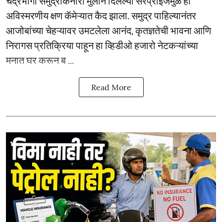
चंद्रभागा समुद्रकिनारी मुलाने दिलेल्या सरप्राईजमुळे हा
अविस्मरणीय क्षण कॅमेऱ्यात कैद झाला. समुद्र पाहिल्यानंतर
आजोबांच्या चेहऱ्यावर उमटलेला आनंद, कृतज्ञतेची भावना आणि
निरागस प्रतिक्रिया पाहून हा व्हिडीओ हजारो नेटकऱ्यांच्या
मनात घर करून ब ...
Read More