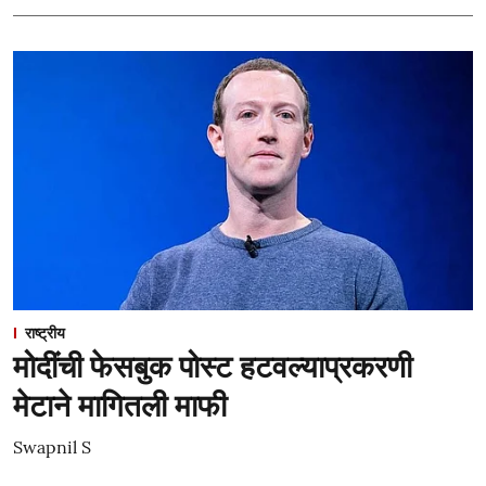
राष्ट्रीय
मोदींची फेसबुक पोस्ट हटवल्याप्रकरणी
मेटाने मागितली माफी
Swapnil S