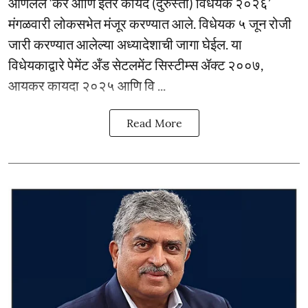
आणलेले ‘कर आणि इतर कायदे (दुरुस्ती) विधेयक २०२६’
मंगळवारी लोकसभेत मंजूर करण्यात आले. विधेयक ५ जून रोजी
जारी करण्यात आलेल्या अध्यादेशाची जागा घेईल. या
विधेयकाद्वारे पेमेंट अँड सेटलमेंट सिस्टीम्स ॲक्ट २००७,
आयकर कायदा २०२५ आणि वि ...
Read More