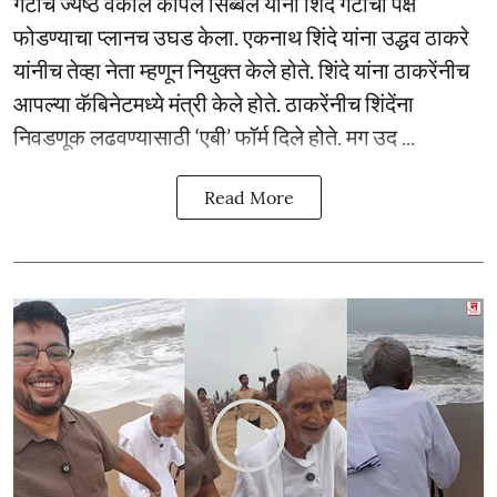
गटाचे ज्येष्ठ वकील कपिल सिब्बल यांनी शिंदे गटाचा पक्ष
फोडण्याचा प्लानच उघड केला. एकनाथ शिंदे यांना उद्धव ठाकरे
यांनीच तेव्हा नेता म्हणून नियुक्त केले होते. शिंदे यांना ठाकरेंनीच
आपल्या कॅबिनेटमध्ये मंत्री केले होते. ठाकरेंनीच शिंदेंना
निवडणूक लढवण्यासाठी ‘एबी’ फॉर्म दिले होते. मग उद ...
Read More