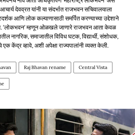
्र राजभवनचे नाव आता अधिकृतपणे ‘महाराष्ट्र लोकभवन’ असे
 आचार्य देवव्रत यांनी या संदर्भात राजभवन सचिवालयाला
र्शक आणि लोक कल्याणासाठी समर्पित करण्याच्या उद्देशाने
गितले. ‘लोकभवन’ म्हणून ओळखले जाणारे राजभवन आता केवळ
्यातील नागरिक, समाजातील विविध घटक, विद्यार्थी, संशोधक,
 केंद्र व्हावे, अशी अपेक्षा राज्यपालांनी व्यक्त केली.
havan
Raj Bhavan rename
Central Vista
me