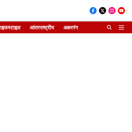
ाइफस्टाइल
आंतरराष्ट्रीय
अक्षररंग