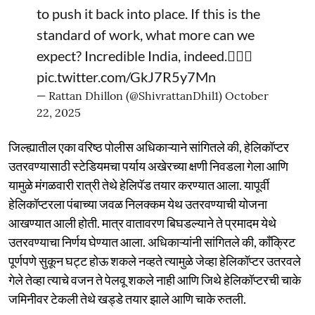
to push it back into place. If this is the
standard of work, what more can we
expect? Incredible India, indeed.🤦🏻‍♂️
pic.twitter.com/GkJ7R5y7Mn
— Rattan Dhillon (@ShivrattanDhil1)
October
22, 2025
जिल्ह्यातील एका वरिष्ठ पोलीस अधिकाऱ्याने सांगितले की, हेलिकॉप्टर
उतरवण्यासाठी स्टेडियमचा पर्याय अखेरच्या क्षणी निवडला गेला आणि
यामुळे मंगळवारी रात्री तेथे हेलिपॅड तयार करण्यात आला. यापूर्वी
हेलिकॉप्टरला पंबाच्या जवळ निलक्कम येथ उतरवण्याची योजना
आखण्यात आली होती. मात्र वातावरण बिघडल्याने ते प्रमादम येथे
उतरवण्याचा निर्णय घेण्यात आला. अधिकाऱ्यांनी सांगितले की, काँक्रिट
पूर्णपणे सुकून घट्ट होऊ शकले नव्हते त्यामुळे जेव्हा हेलिकॉप्टर उतरवले
गेले तेव्हा त्याचे वजन ते पेलवू शकले नाही आणि जिथे हेलिकॉप्टरची चाके
जमिनीवर टेकली तेथे खड्डे तयार झाले आणि चाके रुतली.