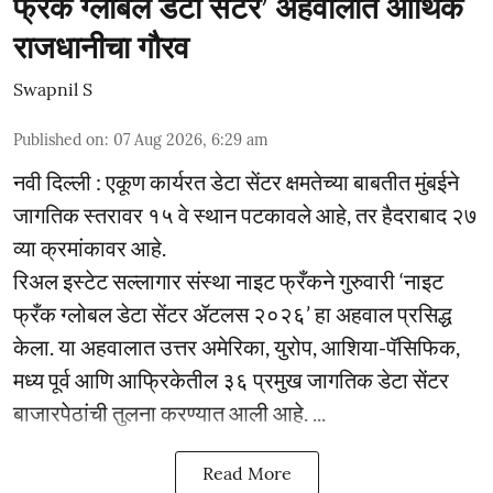
फ्रँक ग्लोबल डेटा सेंटर’ अहवालात आर्थिक
राजधानीचा गौरव
Swapnil S
Published on
:
07 Aug 2026, 6:29 am
नवी दिल्ली : एकूण कार्यरत डेटा सेंटर क्षमतेच्या बाबतीत मुंबईने
जागतिक स्तरावर १५ वे स्थान पटकावले आहे, तर हैदराबाद २७
व्या क्रमांकावर आहे.
रिअल इस्टेट सल्लागार संस्था नाइट फ्रँकने गुरुवारी ‘नाइट
फ्रँक ग्लोबल डेटा सेंटर ॲटलस २०२६’ हा अहवाल प्रसिद्ध
केला. या अहवालात उत्तर अमेरिका, युरोप, आशिया-पॅसिफिक,
मध्य पूर्व आणि आफ्रिकेतील ३६ प्रमुख जागतिक डेटा सेंटर
बाजारपेठांची तुलना करण्यात आली आहे. ...
Read More