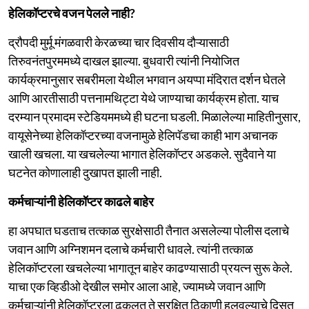
हेलिकॉप्टरचे वजन पेलले नाही?
द्रौपदी मुर्मू मंगळवारी केरळच्या चार दिवसीय दौऱ्यासाठी
तिरुवनंतपुरममध्ये दाखल झाल्या. बुधवारी त्यांनी नियोजित
कार्यक्रमानुसार सबरीमला येथील भगवान अयप्पा मंदिरात दर्शन घेतले
आणि आरतीसाठी पत्तनामथिट्टा येथे जाण्याचा कार्यक्रम होता. याच
दरम्यान प्रमादम स्टेडियममध्ये ही घटना घडली. मिळालेल्या माहितीनुसार,
वायूसेनेच्या हेलिकॉप्टरच्या वजनामुळे हेलिपॅडचा काही भाग अचानक
खाली खचला. या खचलेल्या भागात हेलिकॉप्टर अडकले. सुदैवाने या
घटनेत कोणालाही दुखापत झाली नाही.
कर्मचाऱ्यांनी हेलिकॉप्टर काढले बाहेर
हा अपघात घडताच तत्काळ सुरक्षेसाठी तैनात असलेल्या पोलीस दलाचे
जवान आणि अग्निशमन दलाचे कर्मचारी धावले. त्यांनी तत्काळ
हेलिकॉप्टरला खचलेल्या भागातून बाहेर काढण्यासाठी प्रयत्न सुरू केले.
याचा एक व्हिडीओ देखील समोर आला आहे, ज्यामध्ये जवान आणि
कर्मचाऱ्यांनी हेलिकॉप्टरला ढकलत ते सुरक्षित ठिकाणी हलवल्याचे दिसत