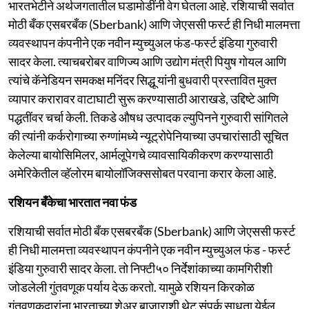
भारतभेटीने अर्थजगतातील घडामोडींनी वेग घेतला आहे. रशियाची सर्वात
मोठी बँक एसबरबँक (Sberbank) आणि जेएससी फर्स्ट ही निधी मालमत्ता
व्यवस्थापन कंपनीने एक नवीन म्युच्युअल फंड-फर्स्ट इंडिया गुरुवारी
सादर केला. त्याचबरोबर वाणिज्य आणि उद्योग मंत्री पियुष गोयल आणि
त्यांचे कॅनेडियन समकक्ष मनिंदर सिद्धू यांनी बुधवारी प्रस्तावित मुक्त
व्यापार करारावर वाटाघाटी सुरू करण्यासाठी आराखडे, उद्दिष्टे आणि
पद्धतींवर चर्चा केली. तिकडे औषध उत्पादक ल्युपिनने गुरुवारी सांगितले
की त्यांनी कर्करोगाच्या रुग्णांमध्ये न्यूट्रोपेनियाच्या उपचारांसाठी सूचित
केलेल्या बायोसिमिलर, आर्मलूपेगचे व्यावसायिकीकरण करण्यासाठी
अमेरिकेतील व्हॅलोरम बायोलॉजिक्ससोबत परवाना करार केला आहे.
रशियन बँकेचा भारतात नवा फंड
रशियाची सर्वात मोठी बँक एसबरबँक (Sberbank) आणि जेएससी फर्स्ट
ही निधी मालमत्ता व्यवस्थापन कंपनीने एक नवीन म्युच्युअल फंड - फर्स्ट
इंडिया गुरुवारी सादर केला. तो निफ्टी५० निर्देशांकाच्या कामगिरीशी
जोडलेली गुंतवणूक पर्याय देऊ करतो. यामुळे रशियन किरकोळ
गुंतवणूकदारांना भारताच्या शेअर बाजाराशी थेट संपर्क साधता येईल.