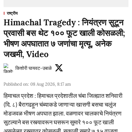
राष्ट्रीय
Himachal Tragedy : नियंत्रण सुटून
प्रवासी बस थेट १०० फूट खाली कोसळली;
भीषण अपघातात ७ जणांचा मृत्यू, अनेक
जखमी, Video
किशोरी घायवट-उबाळे
Published on
:
08 Aug 2026, 8:17 am
हिमाचल प्रदेश : हिमाचल प्रदेशातील चंबा जिल्ह्यात शनिवारी
(दि. ८) बैरागढहून चंब्याकडे जाणाऱ्या खासगी बसचा चलुंज
मोडजवळ भीषण अपघात झाला. वळणावर चालकाचे नियंत्रण
सुटल्याने बस रस्त्यावरून घसरून सुमारे १०० फूट खाली
असलेल्या रस्त्यावर कोसळली. सकाळी सुमारे ७.१५ वाजता