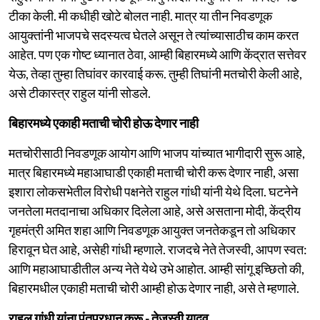
टीका केली. मी कधीही खोटे बोलत नाही. मात्र या तीन निवडणूक
आयुक्तांनी भाजपचे सदस्यत्व घेतले असून ते त्यांच्यासाठीच काम करत
आहेत. पण एक गोष्ट ध्यानात ठेवा, आम्ही बिहारमध्ये आणि केंद्रात सत्तेवर
येऊ, तेव्हा तुम्हा तिघांवर कारवाई करू. तुम्ही तिघांनी मतचोरी केली आहे,
असे टीकास्त्र राहुल यांनी सोडले.
बिहारमध्ये एकाही मताची चोरी होऊ देणार नाही
मतचोरीसाठी निवडणूक आयोग आणि भाजप यांच्यात भागीदारी सुरू आहे,
मात्र बिहारमध्ये महाआघाडी एकाही मताची चोरी करू देणार नाही, असा
इशारा लोकसभेतील विरोधी पक्षनेते राहुल गांधी यांनी येथे दिला. घटनेने
जनतेला मतदानाचा अधिकार दिलेला आहे, असे असताना मोदी, केंद्रीय
गृहमंत्री अमित शहा आणि निवडणूक आयुक्त जनतेकडून तो अधिकार
हिरावून घेत आहे, असेही गांधी म्हणाले. राजदचे नेते तेजस्वी, आपण स्वत:
आणि महाआघाडीतील अन्य नेते येथे उभे आहोत. आम्ही सांगू इच्छितो की,
बिहारमधील एकाही मताची चोरी आम्ही होऊ देणार नाही, असे ते म्हणाले.
राहुल गांधी यांना पंतप्रधान करू - तेजस्वी यादव