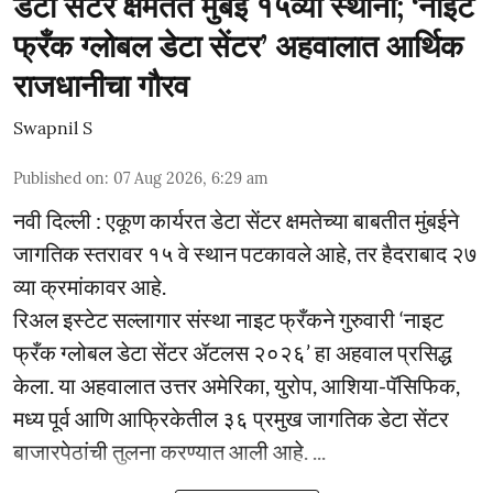
डेटा सेंटर क्षमतेत मुंबई १५व्या स्थानी; ‘नाइट
फ्रँक ग्लोबल डेटा सेंटर’ अहवालात आर्थिक
राजधानीचा गौरव
Swapnil S
Published on
:
07 Aug 2026, 6:29 am
नवी दिल्ली : एकूण कार्यरत डेटा सेंटर क्षमतेच्या बाबतीत मुंबईने
जागतिक स्तरावर १५ वे स्थान पटकावले आहे, तर हैदराबाद २७
व्या क्रमांकावर आहे.
रिअल इस्टेट सल्लागार संस्था नाइट फ्रँकने गुरुवारी ‘नाइट
फ्रँक ग्लोबल डेटा सेंटर ॲटलस २०२६’ हा अहवाल प्रसिद्ध
केला. या अहवालात उत्तर अमेरिका, युरोप, आशिया-पॅसिफिक,
मध्य पूर्व आणि आफ्रिकेतील ३६ प्रमुख जागतिक डेटा सेंटर
बाजारपेठांची तुलना करण्यात आली आहे. ...