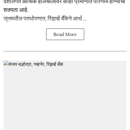
देशांतर्गत आर्थिक हालचालींवर काही प्रमाणात परिणाम होण्याची
शक्यता आहे.
जूनमधील पतधोरणात, रिझर्व्ह बँकेने आर्थ ...
Read More