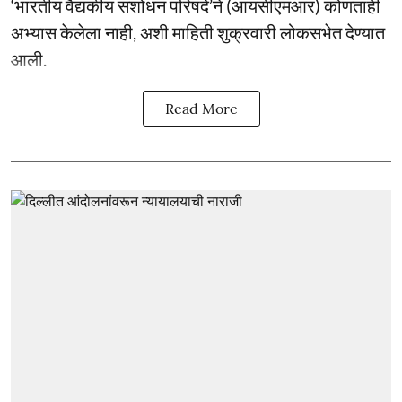
‘भारतीय वैद्यकीय संशोधन परिषदे’ने (आयसीएमआर) कोणताही
अभ्यास केलेला नाही, अशी माहिती शुक्रवारी लोकसभेत देण्यात
आली.
Read More