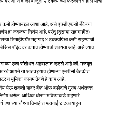
यांवर आणि दोन्ही बाजूंनी २ टक्क्यांच्या फरकाने राहील याची
र कमी होण्याबद्दल आशा आहे, असे एचडीएफसी बँकेच्या
य हा जवळचा निर्णय आहे. परंतु (दुसऱ्या सहामाहीत)
या तिमाहीपर्यंत महागाई ४ टक्क्यांपेक्षा कमी राहण्याची
बेसिस पॉइंट दर कपात होण्याची शक्यता आहे, असे त्यात
ागाच्या एका संशोधन अहवालात म्हटले आहे की, मजबूत
रबीआयने या आठवड्यात होणाऱ्या एमपीसी बैठकीत
 तटस्थ भूमिका कायम ठेवणे हे काम आहे.
 घेऊ शकतो यावर बँक ऑफ बडोदाचे मुख्य अर्थतज्ज्ञ
िर्णय असेल. आर्थिक धोरण भविष्याकडे पाहणारे
 २७ च्या चौथ्या तिमाहीत महागाई ४ टक्क्यांहून