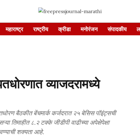
महाराष्ट्र
राष्ट्रीय
क्रीडा
मनोरंजन
संपादकीय
ल
पतधोरणात व्याजदरामध्ये
धोरण बैठकीत बेंचमार्क कर्जदरात २५ बेसिस पॉइंट्सची
या तिमाहीत ८.२ टक्के जीडीपी वाढीच्या अपेक्षेपेक्षा
ठेवण्याची शक्यता आहे.