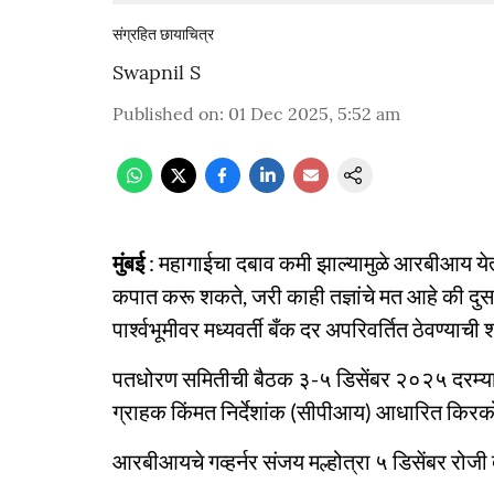
संग्रहित छायाचित्र
Swapnil S
Published on
:
01 Dec 2025, 5:52 am
मुंबई
: महागाईचा दबाव कमी झाल्यामुळे आरबीआय येत्
कपात करू शकते, जरी काही तज्ञांचे मत आहे की दुसऱ्या
पार्श्वभूमीवर मध्यवर्ती बँक दर अपरिवर्तित ठेवण्याची
पतधोरण समितीची बैठक ३-५ डिसेंबर २०२५ दरम्यान ह
ग्राहक किंमत निर्देशांक (सीपीआय) आधारित किरकोळ 
आरबीआयचे गव्हर्नर संजय मल्होत्रा ​​५ डिसेंबर रोज