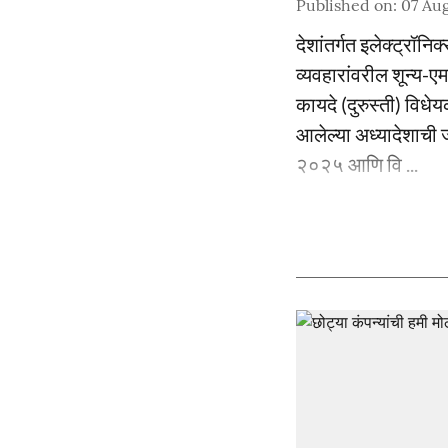
Published on
:
07 Aug
देशांतर्गत इलेक्ट्रॉ
व्यवहारांवरील शून्य-
कायदे (दुरुस्ती) वि
आलेल्या अध्यादेशाची 
२०२५ आणि वि ...