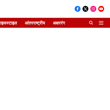
ाइफस्टाइल
आंतरराष्ट्रीय
अक्षररंग