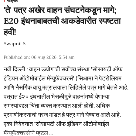
राष्ट्रीय
'ते' पत्र अखेर वाहन संघटनेकडून मागे;
E20 इंधनाबाबतची आकडेवारीत स्पष्टता
हवी!
Swapnil S
Published on
:
06 Aug 2026, 5:54 am
नवी दिल्ली : वाहन उद्योगाची सर्वोच्च संस्था 'सोसायटी ऑफ
इंडियन ऑटोमोबाईल मॅन्युफॅक्चरर्स' (सिआम) ने पेट्रोलियम
आणि नैसर्गिक वायू मंत्रालयाला लिहिलेले पत्र मागे घेतले आहे.
पत्रात ई२० इंधनातील भेसळीमुळे वाहनांमध्ये येणाऱ्या
समस्यांबद्दल चिंता व्यक्त करण्यात आली होती. अधिक
प्रमाणीकरणाची गरज मांडत हे पत्र मागे घेण्यात आले आहे.
एका निवेदनात 'सोसायटी ऑफ इंडियन ऑटोमोबाईल
मॅन्युफॅक्चरर्स'ने म्हटल ...