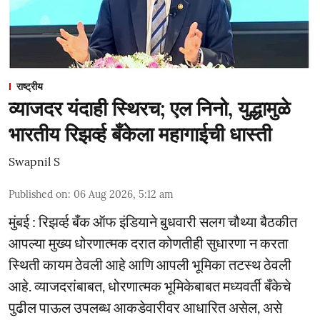
राष्ट्रीय
व्याजदर यंदाही स्थिरच; एल निनो, युद्धामुळे
भारतीय रिझर्व्ह बँकेला महागाईची धास्ती
Swapnil S
Published on
:
06 Aug 2026, 5:12 am
मुंबई : रिझर्व्ह बँक ऑफ इंडियाने बुधवारी सलग चौथ्या बैठकीत
आपल्या मुख्य धोरणात्मक दरात कोणतीही सुधारणा न करता
स्थिती कायम ठेवली आहे आणि आपली भूमिका तटस्थ ठेवली
आहे. व्याजदरांबाबत, धोरणात्मक भूमिकेबाबत मध्यवर्ती बँकेचे
पुढील पाऊल उपलब्ध आकडेवारीवर आधारित असेल, असे