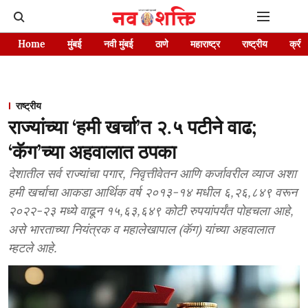
Home
मुंबई
नवी मुंबई
ठाणे
महाराष्ट्र
राष्ट्रीय
क्रीड
राष्ट्रीय
राज्यांच्या ‘हमी खर्चा’त २.५ पटीने वाढ;
‘कॅग’च्या अहवालात ठपका
देशातील सर्व राज्यांचा पगार, निवृत्तीवेतन आणि कर्जावरील व्याज अशा
हमी खर्चाचा आकडा आर्थिक वर्ष २०१३-१४ मधील ६,२६,८४९ वरून
२०२२-२३ मध्ये वाढून १५,६३,६४९ कोटी रुपयांपर्यंत पोहचला आहे,
असे भारताच्या नियंत्रक व महालेखापाल (कॅग) यांच्या अहवालात
म्हटले आहे.