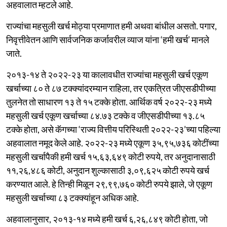
अहवालात म्हटले आहे.
राज्यांचा महसुली खर्च मोठ्या प्रमाणात हमी अथवा बांधील असतो. पगार,
निवृत्तीवेतन आणि सार्वजनिक कर्जावरील व्याज यांना ‘हमी खर्च’ मानले
जाते.
२०१३-१४ ते २०२२-२३ या कालावधीत राज्यांचा महसुली खर्च एकूण
खर्चाच्या ८० ते ८७ टक्क्यांदरम्यान राहिला, तर एकत्रित जीएसडीपीच्या
तुलनेत तो साधारण १३ ते १५ टक्के होता. आर्थिक वर्ष २०२२-२३ मध्ये
महसुली खर्च एकूण खर्चाच्या ८४.७३ टक्के व जीएसडीपीच्या १३.८५
टक्के होता, असे कॅगच्या ‘राज्य वित्तीय परिस्थिती २०२२-२३’च्या पहिल्या
अहवालात नमूद केले आहे. २०२२-२३ मध्ये एकूण ३५,९५,७३६ कोटींच्या
महसुली खर्चापैकी हमी खर्च १५,६३,६४९ कोटी रुपये, तर अनुदानासाठी
११,२६,४८६ कोटी, अनुदान शुल्कासाठी ३,०९,६२५ कोटी रुपये खर्च
करण्यात आले. हे तिन्ही मिळून २९,९९,७६० कोटी रुपये झाले, जे एकूण
महसुली खर्चाच्या ८३ टक्क्यांहून अधिक आहे.
अहवालानुसार, २०१३-१४ मध्ये हमी खर्च ६,२६,८४९ कोटी होता, जो