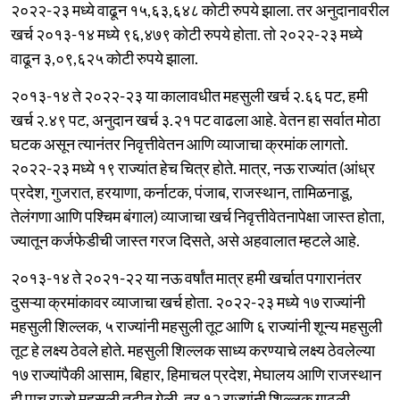
२०२२-२३ मध्ये वाढून १५,६३,६४८ कोटी रुपये झाला. तर अनुदानावरील
खर्च २०१३-१४ मध्ये ९६,४७९ कोटी रुपये होता. तो २०२२-२३ मध्ये
वाढून ३,०९,६२५ कोटी रुपये झाला.
२०१३-१४ ते २०२२-२३ या कालावधीत महसुली खर्च २.६६ पट, हमी
खर्च २.४९ पट, अनुदान खर्च ३.२१ पट वाढला आहे. वेतन हा सर्वात मोठा
घटक असून त्यानंतर निवृत्तीवेतन आणि व्याजाचा क्रमांक लागतो.
२०२२-२३ मध्ये १९ राज्यांत हेच चित्र होते. मात्र, नऊ राज्यांत (आंध्र
प्रदेश, गुजरात, हरयाणा, कर्नाटक, पंजाब, राजस्थान, तामिळनाडू,
तेलंगणा आणि पश्चिम बंगाल) व्याजाचा खर्च निवृत्तीवेतनापेक्षा जास्त होता,
ज्यातून कर्जफेडीची जास्त गरज दिसते, असे अहवालात म्हटले आहे.
२०१३-१४ ते २०२१-२२ या नऊ वर्षांत मात्र हमी खर्चात पगारानंतर
दुसऱ्या क्रमांकावर व्याजाचा खर्च होता. २०२२-२३ मध्ये १७ राज्यांनी
महसुली शिल्लक, ५ राज्यांनी महसुली तूट आणि ६ राज्यांनी शून्य महसुली
तूट हे लक्ष्य ठेवले होते. महसुली शिल्लक साध्य करण्याचे लक्ष्य ठेवलेल्या
१७ राज्यांपैकी आसाम, बिहार, हिमाचल प्रदेश, मेघालय आणि राजस्थान
ही पाच राज्ये महसुली तुटीत गेली, तर १२ राज्यांनी शिल्लक गाठली.