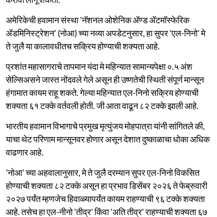
अमेरिकेची हवामान संस्था 'नॅशनल ओशेनिक ॲण्ड ॲटमॉस्फेरिक
ॲडमिनिस्ट्रेशन' (नोआ) च्या नव्या अपडेटनुसार, हा सुपर 'एल-निनो' मे
ते जुलै या कालावधीतच सक्रिय होण्याची शक्यता आहे.
प्रशांत महासागराचे तापमान यंदा मे महिन्यात सामान्यपेक्षा ०.५ अंश
सेल्सिअसने जास्त नोंदवले गेले असून ही उष्णतेची स्थिती संपूर्ण मान्सून
हंगामात कायम राहू शकते. गेल्या महिन्यात एल-निनो सक्रिय होण्याची
शक्यता ६१ टक्के वर्तवली होती. जी आता वाढून ८२ टक्के झाली आहे.
भारतीय हवामान विभागाचे प्रमुख मृत्युंजय मोहपात्रा यांनी सांगितले की,
याचा थेट परिणाम मान्सूनवर होणार असून देशात दुष्काळाचा धोका अधिक
वाढणार आहे.
'नोआ' च्या अहवालानुसार, मे ते जुलै दरम्यान सुपर एल-निनो विकसित
होण्याची शक्यता ८२ टक्के असून हा प्रभाव डिसेंबर २०२६ ते फेब्रुवारी
२०२७ पर्यंत म्हणजेच हिवाळ्यापर्यंत कायम राहण्याची ९६ टक्के शक्यता
आहे. तसेच हा एल-नीनो 'तीव्र' किंवा 'अति तीव्र' राहण्याची शक्यता ६७