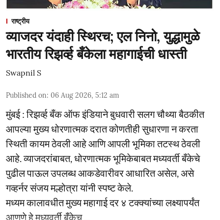
राष्ट्रीय
व्याजदर यंदाही स्थिरच; एल निनो, युद्धामुळे
भारतीय रिझर्व्ह बँकेला महागाईची धास्ती
Swapnil S
Published on
:
06 Aug 2026, 5:12 am
मुंबई : रिझर्व्ह बँक ऑफ इंडियाने बुधवारी सलग चौथ्या बैठकीत
आपल्या मुख्य धोरणात्मक दरात कोणतीही सुधारणा न करता
स्थिती कायम ठेवली आहे आणि आपली भूमिका तटस्थ ठेवली
आहे. व्याजदरांबाबत, धोरणात्मक भूमिकेबाबत मध्यवर्ती बँकेचे
पुढील पाऊल उपलब्ध आकडेवारीवर आधारित असेल, असे
गव्हर्नर संजय मल्होत्रा यांनी स्पष्ट केले.
मध्यम कालावधीत मुख्य महागाई दर ४ टक्क्यांच्या लक्ष्यापर्यंत
आणणे हे मध्यवर्ती बँकेच ...