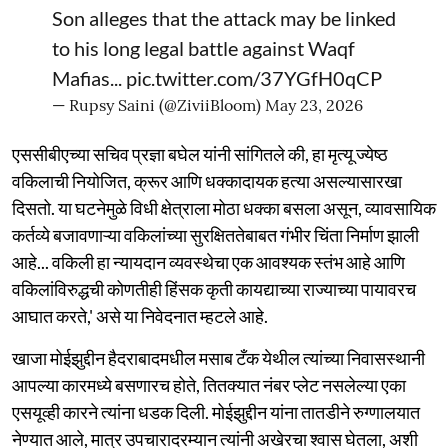
Son alleges that the attack may be linked
to his long legal battle against Waqf
Mafias...
pic.twitter.com/37YGfH0qCP
— Rupsy Saini (@ZiviiBloom)
May 23, 2026
एससीबीएच्या सचिव प्रज्ञा बघेल यांनी सांगितले की, हा मृत्यू ज्येष्ठ
वकिलाची नियोजित, क्रूर आणि धक्कादायक हत्या असल्यासारखा
दिसतो. या घटनेमुळे विधी क्षेत्राला मोठा धक्का बसला असून, व्यावसायिक
कर्तव्ये बजावणाऱ्या वकिलांच्या सुरक्षिततेबाबत गंभीर चिंता निर्माण झाली
आहे... वकिली हा न्यायदान व्यवस्थेचा एक आवश्यक स्तंभ आहे आणि
वकिलांविरुद्धची कोणतीही हिंसक कृती कायद्याच्या राज्याच्या पायावरच
आघात करते,' असे या निवेदनात म्हटले आहे.
खाजा मोईझुद्दीन हैदराबादमधील मसाब टँक येथील त्यांच्या निवासस्थानी
आपल्या कारमध्ये बसणारच होते, तितक्यात नंबर प्लेट नसलेल्या एका
एसयूव्ही कारने त्यांना धडक दिली. मोईझुद्दीन यांना तातडीने रुग्णालयात
नेण्यात आले, मात्र उपचारादरम्यान त्यांनी अखेरचा श्वास घेतला, अशी