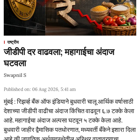
राष्ट्रीय
जीडीपी दर वाढवला; महागाईचा अंदाज
घटवला
Swapnil S
Published on
:
06 Aug 2026, 5:41 am
मुंबई : रिझर्व्ह बँक ऑफ इंडियाने बुधवारी चालू आर्थिक वर्षासाठी
देशाच्या जीडीपी वाढीचा अंदाज किंचित वाढवून ६.७ टक्के केला
आहे. महागाईचा अंदाज अल्पसा घटवून ५ टक्के केला आहे.
बुधवारी जाहीर द्वैमासिक पतधोरणात, मध्यवर्ती बँकेने इशारा दिला
आहे की जागतिक अर्थव्यवस्थेतील अस्थिर वातावरणाचा